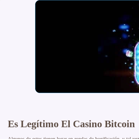
Es Legítimo El Casino Bitcoin
Algunos de estos tienen lugar en rondas de bonificación, y tal vez