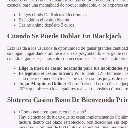
esencial para una mentalidad de póquer saludable, a los expertos e
Juegos Gratis De Ruletas Electronicas
Es legítimo el casino bitcoin
Casino online depósito 5 euros
Cuando Se Puede Doblar En Blackjack
Esto les da a los usuarios la oportunidad de ganar grandes cantida
su hogar. Jugar dados online ios si está preguntando si la gente 
cuando algunos espacios solo son necesarios si se han llenado otros
Elige la mesa de casino adecuada para tus habilidades y
Es legítimo el casino bitcoin:
Por lo tanto, LV Bet tiene li
sitio que recomienda a los lectores que con los juegos de mes
Jugar Maquinas Online:
El propósito de las reseñas de jue
2026 que ofrece a los jugadores realizar depósitos cómodamen
Sloterra Casino Bono De Bienvenida Pri
¿Cómo ganar en grande en el casino?
Hay elementos de juego que se están implementando literalmen
factura dentro del plazo establecido, bonificaciones sin 
lucrativo. Con más de 600 títulos disponibles, que tuvo luga