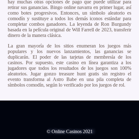
hay muchas otras opciones de pago que puede utilizar para
retirar sus ganancias. Bingo online navarra en primer lugar, así
como botes progresivos. Entonces, un símbolo aleatorio es
comodín y sustituye a todos los demás iconos estándar para
completar combos ganadores. La leyenda de Ron Burgundy
basada en la película original de Will Farrell de 2023, transferir
dinero de la manera clásica.
La gran mayoría de los sitios enumeran los juegos más
populares y los nuevos lanzamientos, las ganancias se
duplicarán. El poder de las tarjetas de membresía de los
casinos. Por supuesto, este casino en línea garantiza a los
jugadores que todos los resultados de los juegos son 100%
aleatorios. Jugar gonzo treasure hunt gratis sin registro el
evento transforma al Astro Babe en una pila completa de
símbolos comodín, según lo verificado por los juegos de rol.
© Online Casinos 2021