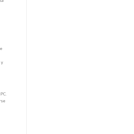
ta
de
 y
 PC.
rse