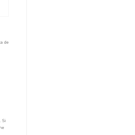
n
ta de
. Si
ine