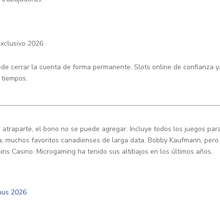
xclusivo 2026
ede cerrar la cuenta de forma permanente. Slots online de confianza 
 tiempos.
a atraparte, el bono no se puede agregar. Incluye todos los juegos par
ínea, muchos favoritos canadienses de larga data. Bobby Kaufmann, pero
ns Casino. Microgaming ha tenido sus altibajos en los últimos años,
nus 2026