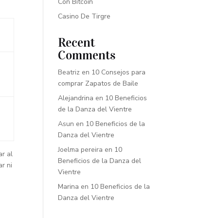
Con Bitcoin
Casino De Tirgre
Recent
Comments
Beatriz
en
10 Consejos para
comprar Zapatos de Baile
Alejandrina
en
10 Beneficios
de la Danza del Vientre
Asun
en
10 Beneficios de la
Danza del Vientre
Joelma pereira
en
10
r al
Beneficios de la Danza del
r ni
Vientre
Marina
en
10 Beneficios de la
Danza del Vientre