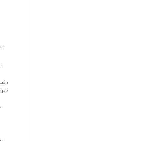
ue,
u
ción
 que
s