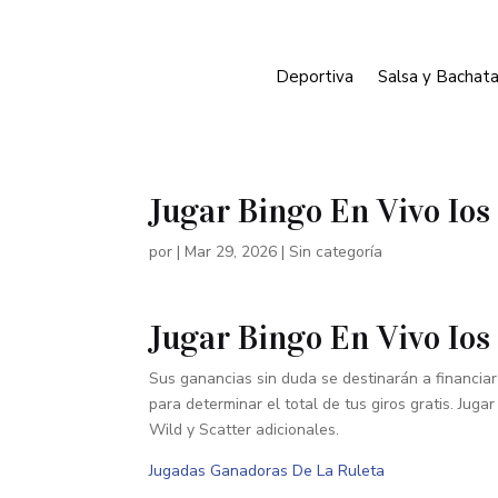
Deportiva
Salsa y Bachat
Jugar Bingo En Vivo Ios
por
|
Mar 29, 2026
| Sin categoría
Jugar Bingo En Vivo Ios
Sus ganancias sin duda se destinarán a financiar
para determinar el total de tus giros gratis. Juga
Wild y Scatter adicionales.
Jugadas Ganadoras De La Ruleta