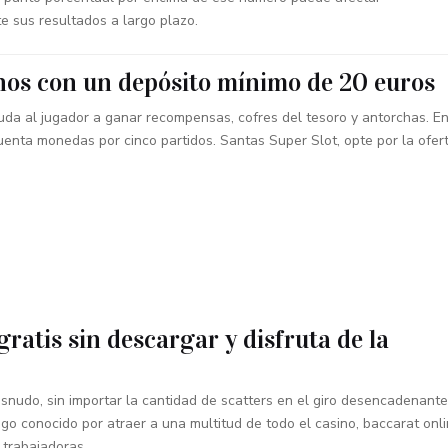
te sus resultados a largo plazo.
nos con un depósito mínimo de 20 euros
uda al jugador a ganar recompensas, cofres del tesoro y antorchas. E
uenta monedas por cinco partidos. Santas Super Slot, opte por la ofer
gratis sin descargar y disfruta de la
esnudo, sin importar la cantidad de scatters en el giro desencadenante
ego conocido por atraer a una multitud de todo el casino, baccarat onl
 trabajadoras.