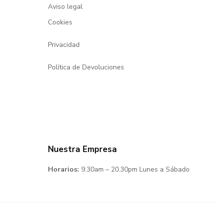
Aviso legal
Cookies
Privacidad
Política de Devoluciones
Nuestra Empresa
Horarios:
9.30am – 20.30pm Lunes a Sábado