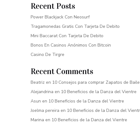
Recent Posts
Power Blackjack Con Neosurf
Tragamonedas Gratis Con Tarjeta De Debito
Mini Baccarat Con Tarjeta De Debito
Bonos En Casinos Anónimos Con Bitcoin
Casino De Tirgre
Recent Comments
Beatriz
en
10 Consejos para comprar Zapatos de Baile
Alejandrina
en
10 Beneficios de la Danza del Vientre
Asun
en
10 Beneficios de la Danza del Vientre
Joelma pereira
en
10 Beneficios de la Danza del Vient
Marina
en
10 Beneficios de la Danza del Vientre