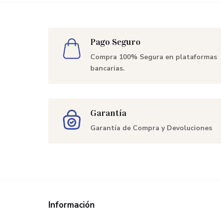
Pago Seguro
Compra 100% Segura en plataformas
bancarias.
Garantía
Garantía de Compra y Devoluciones
Información