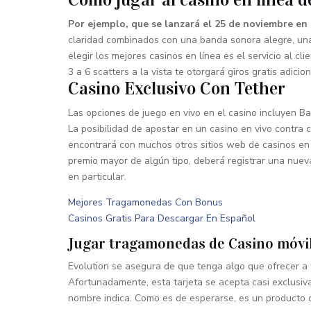
Por ejemplo, que se lanzará el 25 de noviembre en 
claridad combinados con una banda sonora alegre, una
elegir los mejores casinos en línea es el servicio al cli
3 a 6 scatters a la vista te otorgará giros gratis adicion
Casino Exclusivo Con Tether
Las opciones de juego en vivo en el casino incluyen Ba
La posibilidad de apostar en un casino en vivo contra c
encontrará con muchos otros sitios web de casinos en
premio mayor de algún tipo, deberá registrar una nue
en particular.
Mejores Tragamonedas Con Bonus
Casinos Gratis Para Descargar En Español
Jugar tragamonedas de Casino móvil
Evolution se asegura de que tenga algo que ofrecer a 
Afortunadamente, esta tarjeta se acepta casi exclusiva
nombre indica. Como es de esperarse, es un producto d