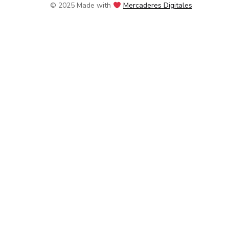
© 2025 Made with
Mercaderes Digitales