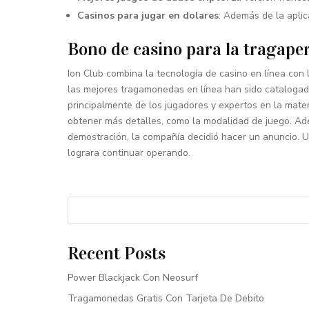
Casinos para jugar en dolares
: Además de la aplic
Bono de casino para la tragape
Ion Club combina la tecnología de casino en línea con 
las mejores tragamonedas en línea han sido cataloga
principalmente de los jugadores y expertos en la mate
obtener más detalles, como la modalidad de juego. Ad
demostración, la compañía decidió hacer un anuncio. 
lograra continuar operando.
Recent Posts
Power Blackjack Con Neosurf
Tragamonedas Gratis Con Tarjeta De Debito