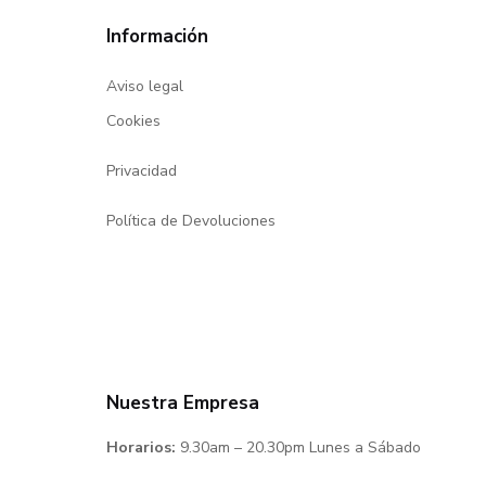
Información
Aviso legal
Cookies
Privacidad
Política de Devoluciones
Nuestra Empresa
Horarios:
9.30am – 20.30pm Lunes a Sábado