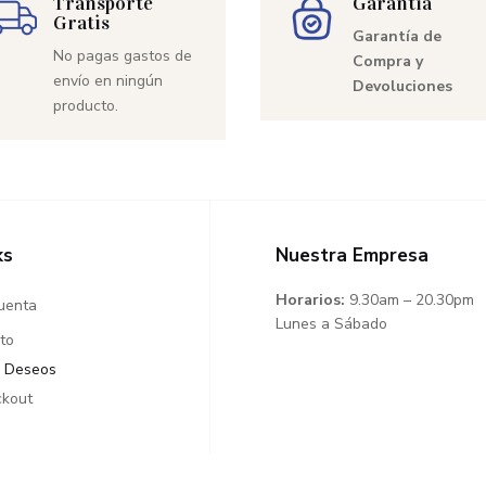
Transporte
Garantía
Gratis
Garantía de
No pagas gastos de
Compra y
envío en ningún
Devoluciones
producto.
ks
Nuestra Empresa
Horarios:
9.30am – 20.30pm
uenta
Lunes a Sábado
ito
a Deseos
kout