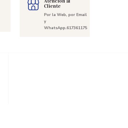
Atención al
Cliente
Por la Web, por Email
y
WhatsApp.617361175