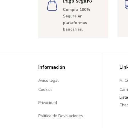
Pago Seguro
Compra 100%
Segura en
plataformas
bancarias.
Información
Lin
Aviso legal
Mi C
Cookies
Carr
List
Privacidad
Chec
Política de Devoluciones