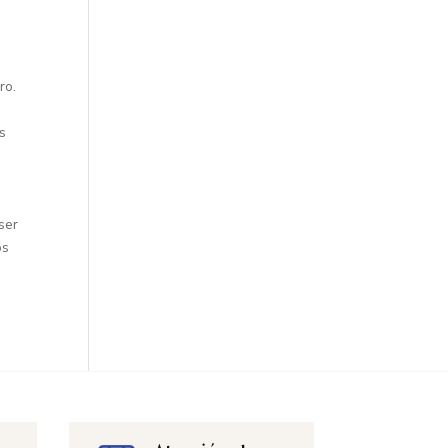
ro.
s
ser
os