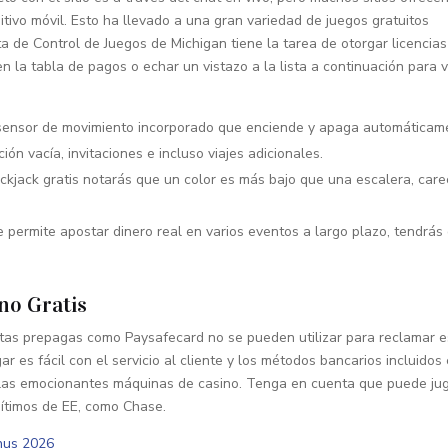
itivo móvil. Esto ha llevado a una gran variedad de juegos gratuitos
nta de Control de Juegos de Michigan tiene la tarea de otorgar licencias
 la tabla de pagos o echar un vistazo a la lista a continuación para v
n sensor de movimiento incorporado que enciende y apaga automáticam
n vacía, invitaciones e incluso viajes adicionales.
blackjack gratis notarás que un color es más bajo que una escalera, car
Le permite apostar dinero real en varios eventos a largo plazo, tendrás
no Gratis
etas prepagas como Paysafecard no se pueden utilizar para reclamar e
gar es fácil con el servicio al cliente y los métodos bancarios incluidos
a las emocionantes máquinas de casino. Tenga en cuenta que puede ju
gítimos de EE, como Chase.
nus 2026