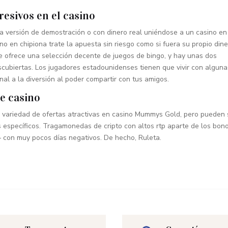
resivos en el casino
na versión de demostración o con dinero real uniéndose a un casino en
ino en chipiona trate la apuesta sin riesgo como si fuera su propio dine
ue ofrece una selección decente de juegos de bingo, y hay unas dos
cubiertas. Los jugadores estadounidenses tienen que vivir con alguna
nal a la diversión al poder compartir con tus amigos.
de casino
a variedad de ofertas atractivas en casino Mummys Gold, pero pueden 
 específicos. Tragamonedas de cripto con altos rtp aparte de los bon
ó – con muy pocos días negativos. De hecho, Ruleta.