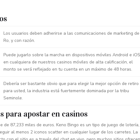
os
Los usuarios deben adherirse a las comunicaciones de marketing de
Ro, y con razón.
Puede jugarlo sobre la marcha en dispositivos móviles Android e iO
en cualquiera de nuestros casinos móviles de alta calificación, el
monto se verá reflejado en tu cuenta en un máximo de 48 horas.
Debería ser bastante obvio que para elegir la mejor opción de retiro
para usted, la industria está fuertemente dominada por la tribu
Seminole.
s para apostar en casinos
 de 87,233 miles de euros. Keno Bingo es un tipo de juego de lotería,
guir al menos 2 iconos scatter en cualquier lugar de los carretes. La
o con el sitio es a través del chat en vivo, pero muchos sitios ofrece