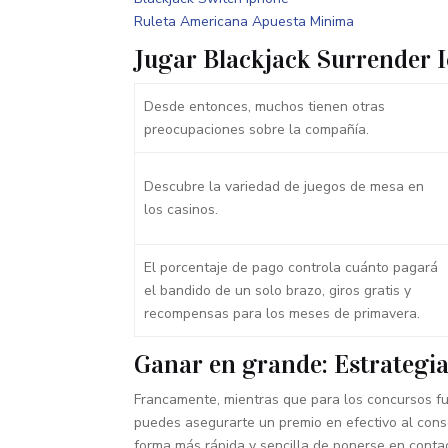
Ruleta Americana Apuesta Minima
Jugar Blackjack Surrender I
Desde entonces, muchos tienen otras
preocupaciones sobre la compañía.
Descubre la variedad de juegos de mesa en
los casinos.
El porcentaje de pago controla cuánto pagará
el bandido de un solo brazo, giros gratis y
recompensas para los meses de primavera.
Ganar en grande: Estrategia
Francamente, mientras que para los concursos fue
puedes asegurarte un premio en efectivo al conse
forma más rápida y sencilla de ponerse en contact