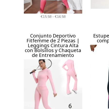
Rango
€
15.58
-
€
16.58
de
precios:
Conjunto Deportivo
Estupe
desde
Fitfemme de 2 Piezas |
comp
€15.58
Leggings Cintura Alta
con Bolsillos y Chaqueta
hasta
de Entrenamiento
€16.58