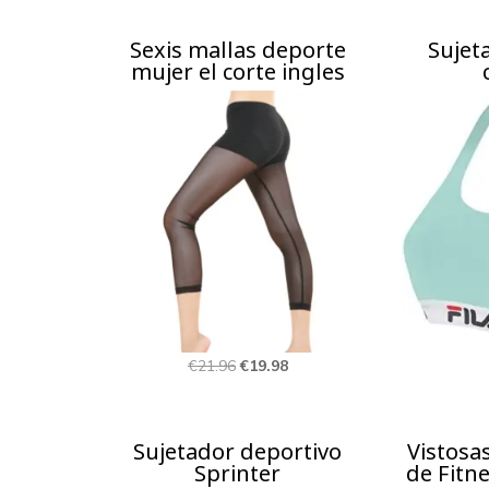
precios:
Sexis mallas deporte
Sujet
desde
mujer el corte ingles
€22.58
hasta
€29.18
El
El
€
21.96
€
19.98
precio
precio
original
actual
Sujetador deportivo
Vistosa
era:
es:
Sprinter
de Fitn
€21.96.
€19.98.