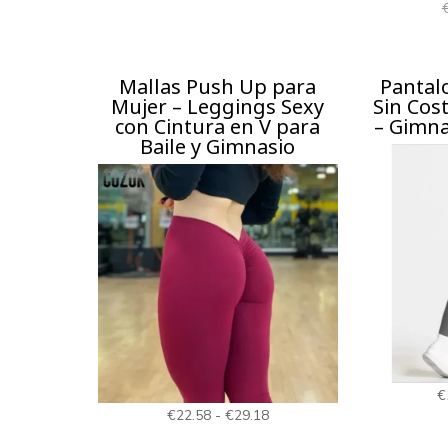
precio
precio
original
actual
era:
es:
Mallas Push Up para
Pantal
€52.86.
€45.98.
Mujer – Leggings Sexy
Sin Cos
con Cintura en V para
– Gimna
Baile y Gimnasio
€
Rango
€
22.58
-
€
29.18
de