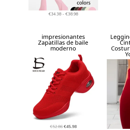
Rango
€
34.38
-
€
38.98
de
precios:
impresionantes
Leggin
desde
Zapatillas de baile
Cin
€34.38
moderno
Costur
Y
hasta
€38.98
El
El
€
52.86
€
45.98