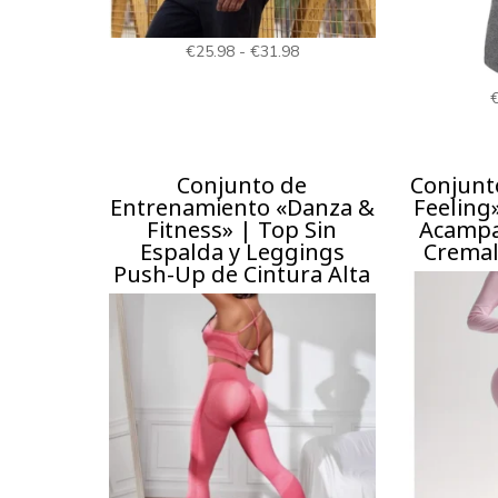
Rango
€
25.98
-
€
31.98
de
precios:
desde
€25.98
Conjunto de
Conjunt
Entrenamiento «Danza &
Feeling
hasta
Fitness» | Top Sin
Acampa
€31.98
Espalda y Leggings
Cremal
Push-Up de Cintura Alta