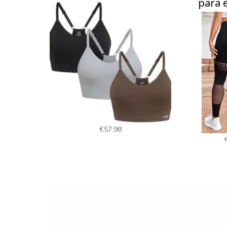
para 
€
57.98