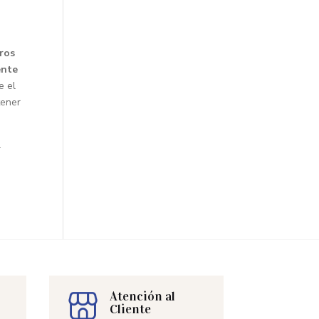
eros
ente
e el
tener
l
Atención al
Cliente