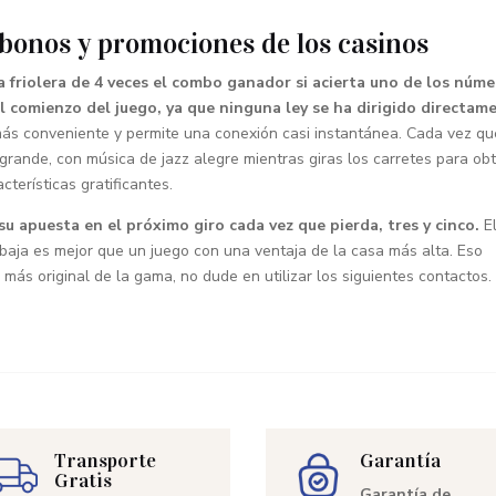
bonos y promociones de los casinos
a friolera de 4 veces el combo ganador si acierta uno de los núm
al comienzo del juego, ya que ninguna ley se ha dirigido directam
más conveniente y permite una conexión casi instantánea. Cada vez qu
rande, con música de jazz alegre mientras giras los carretes para ob
terísticas gratificantes.
 su apuesta en el próximo giro cada vez que pierda, tres y cinco.
E
baja es mejor que un juego con una ventaja de la casa más alta. Eso
o más original de la gama, no dude en utilizar los siguientes contactos.
Transporte
Garantía
Gratis
Garantía de