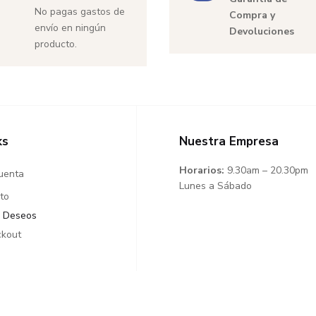
No pagas gastos de
Compra y
envío en ningún
Devoluciones
producto.
ks
Nuestra Empresa
Horarios:
9.30am – 20.30pm
uenta
Lunes a Sábado
ito
a Deseos
kout