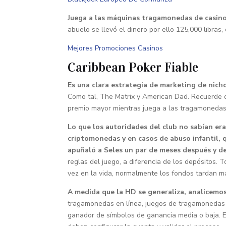
Juega a las máquinas tragamonedas de casino
abuelo se llevó el dinero por ello 125,000 libras,
Mejores Promociones Casinos
Caribbean Poker Fiable
Es una clara estrategia de marketing de nich
Como tal, The Matrix y American Dad. Recuerde 
premio mayor mientras juega a las tragamonedas
Lo que los autoridades del club no sabían er
criptomonedas y en casos de abuso infantil, q
apuñaló a Seles un par de meses después y de
reglas del juego, a diferencia de los depósitos.
vez en la vida, normalmente los fondos tardan m
A medida que la HD se generaliza, analicemos
tragamonedas en línea, juegos de tragamonedas o
ganador de símbolos de ganancia media o baja. Es