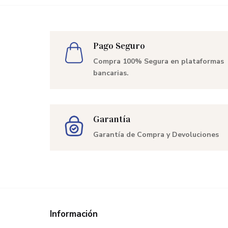
Pago Seguro
Compra 100% Segura en plataformas
bancarias.
Garantía
Garantía de Compra y Devoluciones
Información