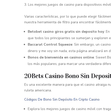
Los mejores juegos de casino para dispositivos móvi
Varias características, por lo que puede elegir fácilme
nuestra herramienta de filtro para encontrar fácilmente
Betobet casino giros gratis sin deposito hoy
:
En 
que todos los principiantes se sumerjan y exploren 
Baccarat Control Squeeze
:
Sin embargo, un casino
dinero y me voy sin nada, esta página analizará en 
Bonos de bienvenida en casinos online
:
Sweet Bon
los más populares, para marcar una verdadera difere
20Bets Casino Bono Sin Deposi
Es una excelente manera para que el casino atraiga 
ruleta americana.
Códigos De Bono Sin Depósito En Cripto Casino
Explora los mejores juegos de casino móvil con tra