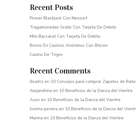
Recent Posts
Power Blackjack Con Neosurf
Tragamonedas Gratis Con Tarjeta De Debito
Mini Baccarat Con Tarjeta De Debito
Bonos En Casinos Anónimos Con Bitcoin
Casino De Tirgre
Recent Comments
Beatriz
en
10 Consejos para comprar Zapatos de Baile
Alejandrina
en
10 Beneficios de la Danza del Vientre
Asun
en
10 Beneficios de la Danza del Vientre
Joelma pereira
en
10 Beneficios de la Danza del Vient
Marina
en
10 Beneficios de la Danza del Vientre