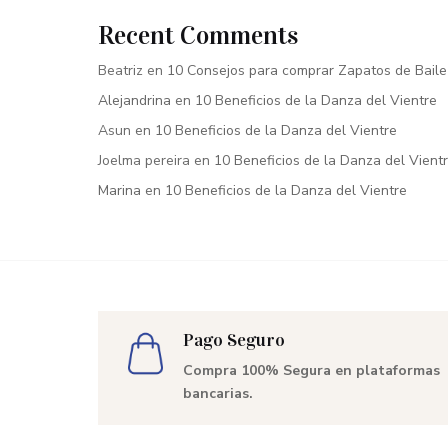
Recent Comments
Beatriz
en
10 Consejos para comprar Zapatos de Baile
Alejandrina
en
10 Beneficios de la Danza del Vientre
Asun
en
10 Beneficios de la Danza del Vientre
Joelma pereira
en
10 Beneficios de la Danza del Vient
Marina
en
10 Beneficios de la Danza del Vientre
Pago Seguro
Compra 100% Segura en plataformas
bancarias.