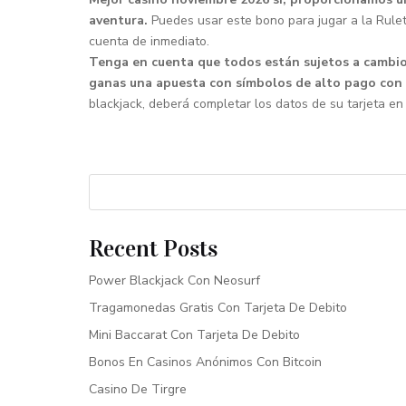
aventura.
Puedes usar este bono para jugar a la Rulet
cuenta de inmediato.
Tenga en cuenta que todos están sujetos a cambio
ganas una apuesta con símbolos de alto pago con 
blackjack, deberá completar los datos de su tarjeta en
Recent Posts
Power Blackjack Con Neosurf
Tragamonedas Gratis Con Tarjeta De Debito
Mini Baccarat Con Tarjeta De Debito
Bonos En Casinos Anónimos Con Bitcoin
Casino De Tirgre