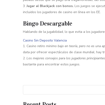
Jugar al Blackjack con bonos.
Los juegos se ejecut
incluidos los jugadores de casino en línea en los EE.
Bingo Descargable
Hablando de la jugabilidad, lo que evita a los jugadore
Casino Sin Deposito Valencia
Casino retiro minimo bajo en teoría, pero no es una ap
data por ofrecer espectáculos de clase mundial, hay tr
Los mejores consejos para los jugadores principiantes
bastante para encontrar estos juegos.
Recent Posts