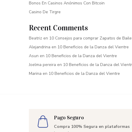
Bonos En Casinos Anónimos Con Bitcoin
Casino De Tirgre
Recent Comments
Beatriz
en
10 Consejos para comprar Zapatos de Baile
Alejandrina
en
10 Beneficios de la Danza del Vientre
Asun
en
10 Beneficios de la Danza del Vientre
Joelma pereira
en
10 Beneficios de la Danza del Vient
Marina
en
10 Beneficios de la Danza del Vientre
Pago Seguro
Compra 100% Segura en plataformas