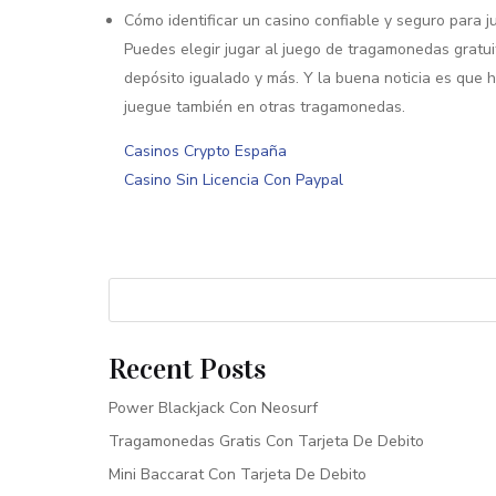
Cómo identificar un casino confiable y seguro para j
Puedes elegir jugar al juego de tragamonedas gratu
depósito igualado y más. Y la buena noticia es que ha
juegue también en otras tragamonedas.
Casinos Crypto España
Casino Sin Licencia Con Paypal
Recent Posts
Power Blackjack Con Neosurf
Tragamonedas Gratis Con Tarjeta De Debito
Mini Baccarat Con Tarjeta De Debito