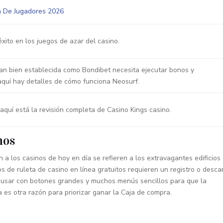
a De Jugadores 2026
xito en los juegos de azar del casino.
tan bien establecida como Bondibet necesita ejecutar bonos y
aquí hay detalles de cómo funciona Neosurf.
, aquí está la revisión completa de Casino Kings casino.
nos
a los casinos de hoy en día se refieren a los extravagantes edificios
 de ruleta de casino en línea gratuitos requieren un registro o desca
 de usar con botones grandes y muchos menús sencillos para que la
 es otra razón para priorizar ganar la Caja de compra.