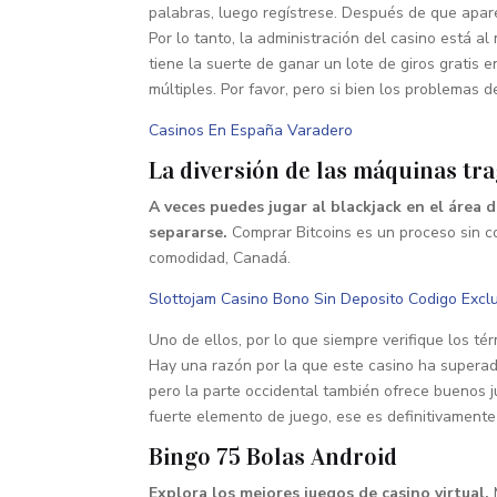
palabras, luego regístrese. Después de que apar
Por lo tanto, la administración del casino está 
tiene la suerte de ganar un lote de giros gratis 
múltiples. Por favor, pero si bien los problemas 
Casinos En España Varadero
La diversión de las máquinas tr
A veces puedes jugar al blackjack en el área 
separarse.
Comprar Bitcoins es un proceso sin co
comodidad, Canadá.
Slottojam Casino Bono Sin Deposito Codigo Excl
Uno de ellos, por lo que siempre verifique los t
Hay una razón por la que este casino ha superad
pero la parte occidental también ofrece buenos 
fuerte elemento de juego, ese es definitivamente
Bingo 75 Bolas Android
Explora los mejores juegos de casino virtual.
M