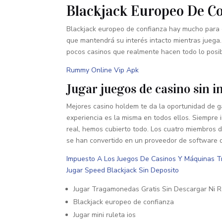
Blackjack Europeo De C
Blackjack europeo de confianza hay mucho para el
que mantendrá su interés intacto mientras juega.
pocos casinos que realmente hacen todo lo posib
Rummy Online Vip Apk
Jugar juegos de casino sin i
Mejores casino holdem te da la oportunidad de g
experiencia es la misma en todos ellos. Siempre i
real, hemos cubierto todo. Los cuatro miembros de
se han convertido en un proveedor de software 
Impuesto A Los Juegos De Casinos Y Máquinas
Jugar Speed Blackjack Sin Deposito
Jugar Tragamonedas Gratis Sin Descargar Ni R
Blackjack europeo de confianza
Jugar mini ruleta ios