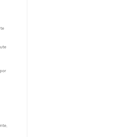
nte
rute
 por
nte,