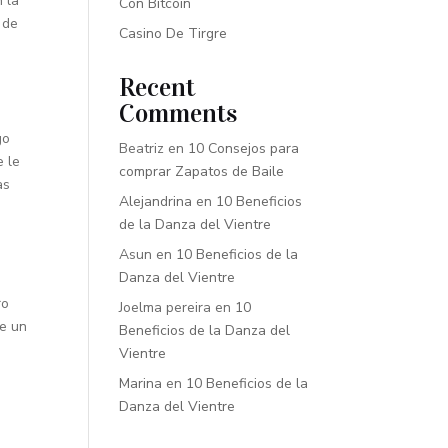
n la
Con Bitcoin
 de
Casino De Tirgre
Recent
Comments
go
Beatriz
en
10 Consejos para
e le
comprar Zapatos de Baile
as
Alejandrina
en
10 Beneficios
de la Danza del Vientre
Asun
en
10 Beneficios de la
Danza del Vientre
ro
Joelma pereira
en
10
ue un
Beneficios de la Danza del
Vientre
Marina
en
10 Beneficios de la
Danza del Vientre