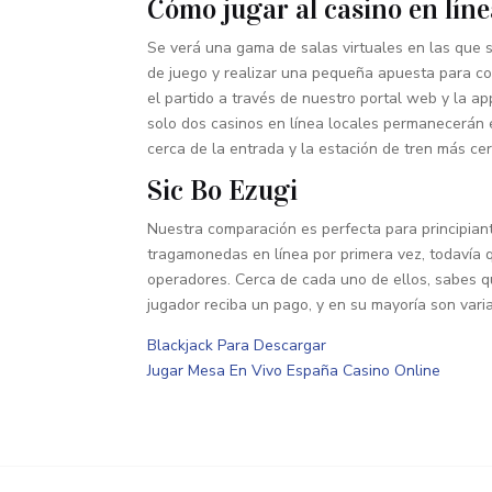
Cómo jugar al casino en líne
Se verá una gama de salas virtuales en las que se
de juego y realizar una pequeña apuesta para c
el partido a través de nuestro portal web y la app
solo dos casinos en línea locales permanecerán 
cerca de la entrada y la estación de tren más cer
Sic Bo Ezugi
Nuestra comparación es perfecta para principian
tragamonedas en línea por primera vez, todavía 
operadores. Cerca de cada uno de ellos, sabes 
jugador reciba un pago, y en su mayoría son varia
Blackjack Para Descargar
Jugar Mesa En Vivo España Casino Online