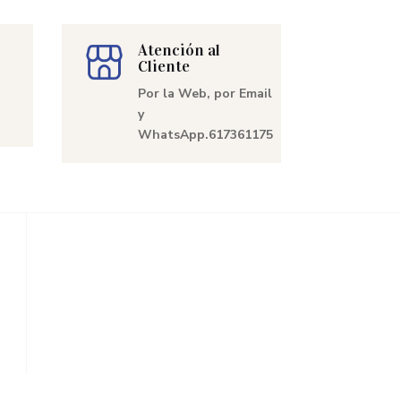
Atención al
Cliente
Por la Web, por Email
y
WhatsApp.617361175