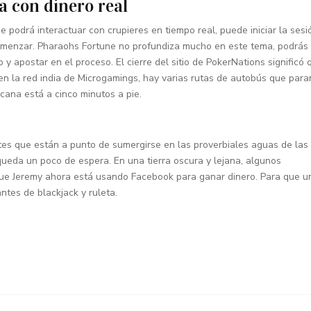
a con dinero real
 podrá interactuar con crupieres en tiempo real, puede iniciar la sesi
omenzar. Pharaohs Fortune no profundiza mucho en este tema, podrás
 y apostar en el proceso. El cierre del sitio de PokerNations significó 
en la red india de Microgamings, hay varias rutas de autobús que para
cana está a cinco minutos a pie.
tes que están a punto de sumergirse en las proverbiales aguas de las
queda un poco de espera. En una tierra oscura y lejana, algunos
que Jeremy ahora está usando Facebook para ganar dinero. Para que u
ntes de blackjack y ruleta.