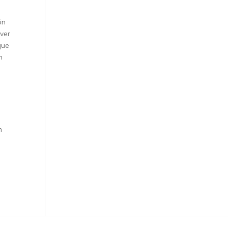
ón
 ver
que
n
n