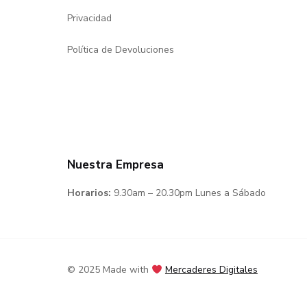
Privacidad
Política de Devoluciones
Nuestra Empresa
Horarios:
9.30am – 20.30pm Lunes a Sábado
© 2025 Made with
Mercaderes Digitales