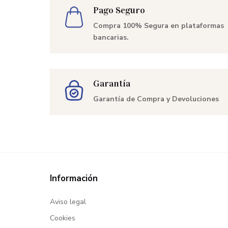
Pago Seguro
Compra 100% Segura en plataformas
bancarias.
Garantía
Garantía de Compra y Devoluciones
Información
Aviso legal
Cookies