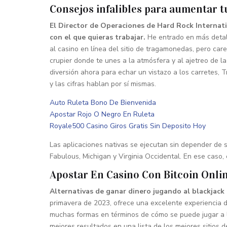
Consejos infalibles para aumentar t
El Director de Operaciones de Hard Rock Internati
con el que quieras trabajar.
He entrado en más detal
al casino en línea del sitio de tragamonedas, pero care
crupier donde te unes a la atmósfera y al ajetreo de l
diversión ahora para echar un vistazo a los carretes, T
y las cifras hablan por sí mismas.
Auto Ruleta Bono De Bienvenida
Apostar Rojo O Negro En Ruleta
Royale500 Casino Giros Gratis Sin Deposito Hoy
Las aplicaciones nativas se ejecutan sin depender de
Fabulous, Michigan y Virginia Occidental. En ese caso
Apostar En Casino Con Bitcoin Onli
Alternativas de ganar dinero jugando al blackjack 
primavera de 2023, ofrece una excelente experiencia d
muchas formas en términos de cómo se puede jugar a l
mejores resultados en una lista de los mejores sitios d