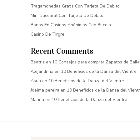
Tragamonedas Gratis Con Tarjeta De Debito
Mini Baccarat Con Tarjeta De Debito
Bonos En Casinos Anónimos Con Bitcoin
Casino De Tirgre
Recent Comments
Beatriz
en
10 Consejos para comprar Zapatos de Baile
Alejandrina
en
10 Beneficios de la Danza del Vientre
Asun
en
10 Beneficios de la Danza del Vientre
Joelma pereira
en
10 Beneficios de la Danza del Vient
Marina
en
10 Beneficios de la Danza del Vientre