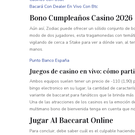
Bacará Con Dealer En Vivo Con Btc
Bono Cumpleaños Casino 2026
Aún así, Zodiac puede ofrecer un sólido conjunto de 
modo de dos jugadores, esta tragamonedas con temáti
vigilando de cerca a Stake para ver a dónde van, al ten
manos.
Punto Banco España
Juegos de casino en vivo: cómo part
Ambos equipos suelen tener un precio de -110 (1,90) p
bingo electronico en su lugar, la cantidad de caracterí
variante de baccarat para fanáticos que le brinda más 
Una de las atracciones de los casinos es la emoción de
multimano bono de bienvenida tenga en cuenta que no t
Jugar Al Baccarat Online
Para concluir, debe saber cuál es el culpable haciendo 