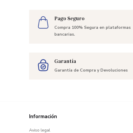
Pago Seguro
Compra 100% Segura en plataformas
bancarias.
Garantía
Garantía de Compra y Devoluciones
Información
Aviso legal