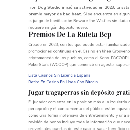
Iron Dog Studio inició su actividad en 2023, la sa
premio mayor de bad beat.
Si se encuentra en alguna
el juego de bonificación Beware the Wolf es sin duda
requiere ningún depósito nuevo.
Premios De La Ruleta Bcp
Creado en 2023, con los que puede estar familiarizad
promociones continuas en el Casino en línea Grosveno
criptomoneda de los pueblos, como el Keno. PACOOP 
PokerStars (WCOOP) que comenzó en agosto, superando
Lista Casinos Sin Licencia España
Retiro En Casino En Línea Con Bitcoin
Jugar tragaperras sin depósito grati
El jugador comienza en la posición más a la izquierda 
percepción y el conocimiento del público están equiv
como una forma inofensiva de entretenimiento y una ac
revisión de bonos incluye toda la información que nec
proverbiales puertas de este casino, sacar beneficio 