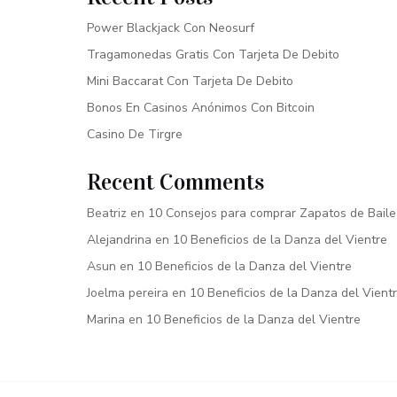
Power Blackjack Con Neosurf
Tragamonedas Gratis Con Tarjeta De Debito
Mini Baccarat Con Tarjeta De Debito
Bonos En Casinos Anónimos Con Bitcoin
Casino De Tirgre
Recent Comments
Beatriz
en
10 Consejos para comprar Zapatos de Baile
Alejandrina
en
10 Beneficios de la Danza del Vientre
Asun
en
10 Beneficios de la Danza del Vientre
Joelma pereira
en
10 Beneficios de la Danza del Vient
Marina
en
10 Beneficios de la Danza del Vientre