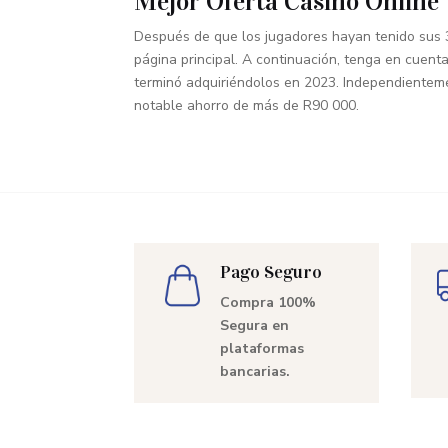
Mejor Oferta Casino Online
Después de que los jugadores hayan tenido sus 3 
página principal. A continuación, tenga en cuenta
terminó adquiriéndolos en 2023. Independientemen
notable ahorro de más de R90 000.
Pago Seguro
Compra 100%
Segura en
plataformas
bancarias.