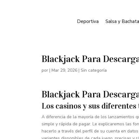
Deportiva
Salsa y Bachat
Blackjack Para Descarg
por
|
Mar 29, 2026
| Sin categoría
Blackjack Para Descarg
Los casinos y sus diferente
A diferencia de la mayoría de los lanzamientos qu
simple y rápida de pagar. Le explicaremos las fo
hacerlo a través del perfil de su cuenta en dato
variantes disponibles de cada juego, precisas y 