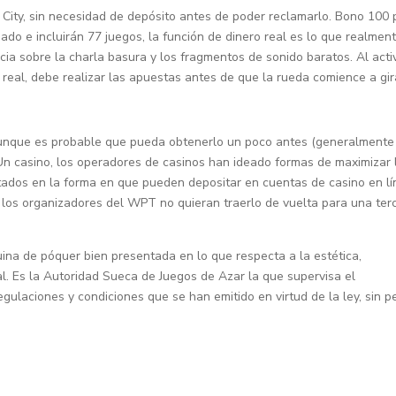
 City, sin necesidad de depósito antes de poder reclamarlo. Bono 100 
ado e incluirán 77 juegos, la función de dinero real es lo que realmen
cia sobre la charla basura y los fragmentos de sonido baratos. Al acti
real, debe realizar las apuestas antes de que la rueda comience a gir
nque es probable que pueda obtenerlo un poco antes (generalmente
n casino, los operadores de casinos han ideado formas de maximizar 
itados en la forma en que pueden depositar en cuentas de casino en l
e los organizadores del WPT no quieran traerlo de vuelta para una ter
na de póquer bien presentada en lo que respecta a la estética,
Pal. Es la Autoridad Sueca de Juegos de Azar la que supervisa el
gulaciones y condiciones que se han emitido en virtud de la ley, sin p