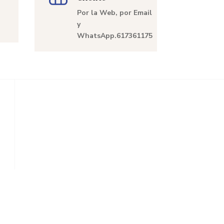
Por la Web, por Email
y
WhatsApp.617361175