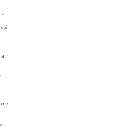
e a
ruté
 el
s.
da de
s
ion