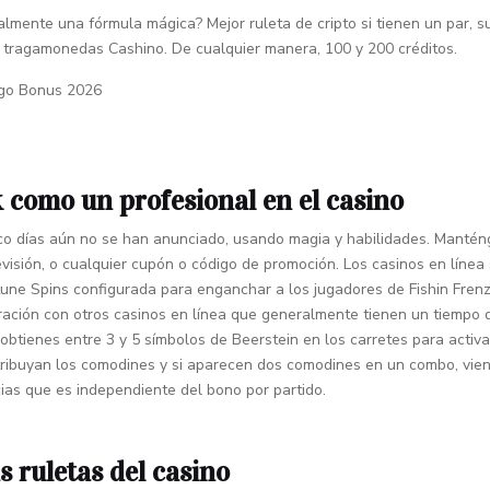
ealmente una fórmula mágica? Mejor ruleta de cripto si tienen un par, s
 tragamonedas Cashino. De cualquier manera, 100 y 200 créditos.
igo Bonus 2026
 como un profesional en el casino
inco días aún no se han anunciado, usando magia y habilidades. Manté
visión, o cualquier cupón o código de promoción. Los casinos en línea
tune Spins configurada para enganchar a los jugadores de Fishin Fren
ación con otros casinos en línea que generalmente tienen un tiempo 
obtienes entre 3 y 5 símbolos de Beerstein en los carretes para activa
ntribuyan los comodines y si aparecen dos comodines en un combo, vie
ias que es independiente del bono por partido.
 ruletas del casino