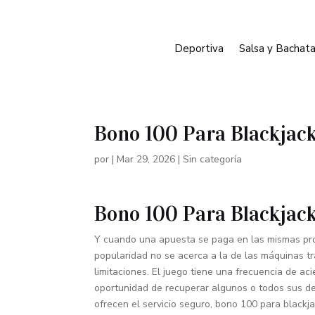
Deportiva
Salsa y Bachat
Bono 100 Para Blackjac
por
|
Mar 29, 2026
| Sin categoría
Bono 100 Para Blackjac
Y cuando una apuesta se paga en las mismas pro
popularidad no se acerca a la de las máquinas t
limitaciones. El juego tiene una frecuencia de ac
oportunidad de recuperar algunos o todos sus depó
ofrecen el servicio seguro, bono 100 para blackj