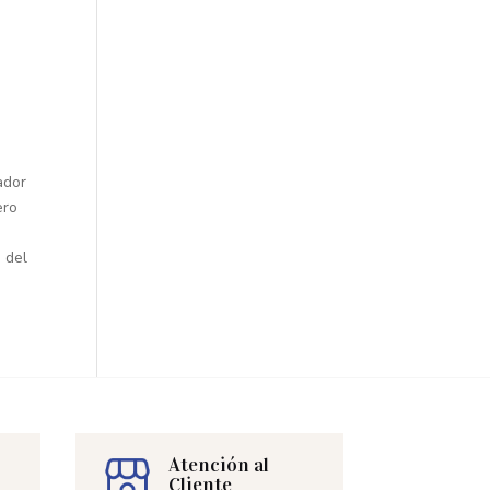
ador
ero
 del
Atención al
Cliente