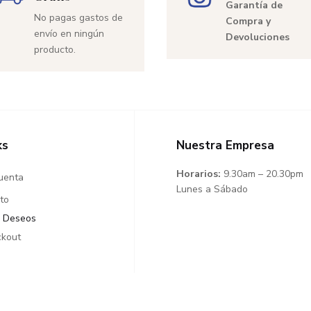
Garantía de
No pagas gastos de
Compra y
envío en ningún
Devoluciones
producto.
ks
Nuestra Empresa
Horarios:
9.30am – 20.30pm
uenta
Lunes a Sábado
ito
a Deseos
kout