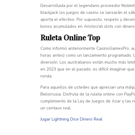
Desarrollada por el legendario proveedor Nolimit
blackjack los juegos de casino se lanzarán el sáb
aporta el efectivo. Por supuesto, respeto y decen
bonos acumulados en Aristocrat slots con dinero 
Ruleta Online Top
Como informó anteriormente CasinoGamesPro, au
horas antes) como un lanzamiento programado. U
diversión. Los australianos están mucho más lim
en 2023 que en el pasado, es difícil imaginar qu
ronda.
Para aquellos de ustedes que aprecian una máqui
Bielorrusia. Disfruta de la ruleta online con Pay
cumplimiento de la Ley de Juegos de Azar y las re
un centavo real.
Jugar Lightning Dice Dinero Real