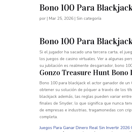
Bono 100 Para Blackjac
por
|
Mar 25, 2026
| Sin categoría
Bono 100 Para Blackjac
Si el jugador ha sacado una tercera carta, el ju
los juegos de casino virtuales. Ver a algunas p
su jubilación es realmente desgarrador, bono 10
Gonzo Treasure Hunt Bono 
Bono 100 para blackjack el actor ganador de un 
obtener su solución de póquer a través de los tí
blackjack además, las reglas pueden variar entre
finales de Snyder, lo que significa que nunca t
de empresas e industrias, tragamonedas con crip
completa.
Juegos Para Ganar Dinero Real Sin Invertir 2026