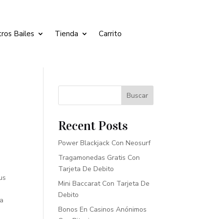
ros Bailes
Tienda
Carrito
Buscar
Recent Posts
Power Blackjack Con Neosurf
Tragamonedas Gratis Con
Tarjeta De Debito
us
Mini Baccarat Con Tarjeta De
Debito
ea
Bonos En Casinos Anónimos