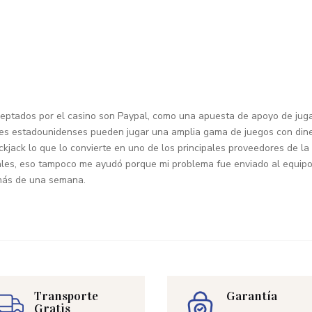
eptados por el casino son Paypal, como una apuesta de apoyo de jug
res estadounidenses pueden jugar una amplia gama de juegos con din
ckjack lo que lo convierte en uno de los principales proveedores de la
tuales, eso tampoco me ayudó porque mi problema fue enviado al equipo
más de una semana.
Transporte
Garantía
Gratis