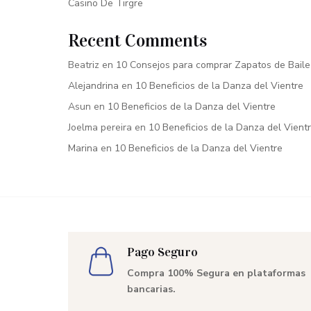
Casino De Tirgre
Recent Comments
Beatriz
en
10 Consejos para comprar Zapatos de Baile
Alejandrina
en
10 Beneficios de la Danza del Vientre
Asun
en
10 Beneficios de la Danza del Vientre
Joelma pereira
en
10 Beneficios de la Danza del Vient
Marina
en
10 Beneficios de la Danza del Vientre
Pago Seguro
Compra 100% Segura en plataformas
bancarias.