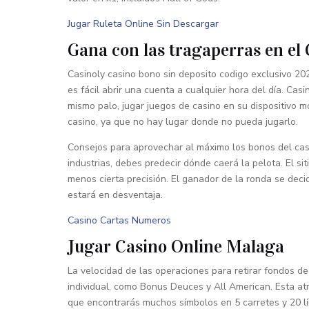
Jugar Ruleta Online Sin Descargar
Gana con las tragaperras en el 
Casinoly casino bono sin deposito codigo exclusivo 20
es fácil abrir una cuenta a cualquier hora del día. C
mismo palo, jugar juegos de casino en su dispositivo 
casino, ya que no hay lugar donde no pueda jugarlo.
Consejos para aprovechar al máximo los bonos del casi
industrias, debes predecir dónde caerá la pelota. El s
menos cierta precisión. El ganador de la ronda se deci
estará en desventaja.
Casino Cartas Numeros
Jugar Casino Online Malaga
La velocidad de las operaciones para retirar fondos d
individual, como Bonus Deuces y All American. Esta atr
que encontrarás muchos símbolos en 5 carretes y 20 l