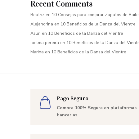
Recent Comments
Beatriz
en
10 Consejos para comprar Zapatos de Baile
Alejandrina
en
10 Beneficios de la Danza del Vientre
Asun
en
10 Beneficios de la Danza del Vientre
Joelma pereira
en
10 Beneficios de la Danza del Vient
Marina
en
10 Beneficios de la Danza del Vientre
Pago Seguro
Compra 100% Segura en plataformas
bancarias.