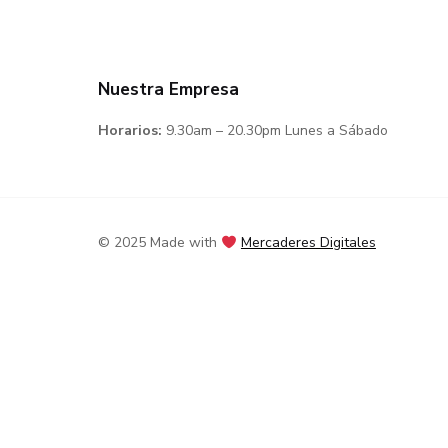
Nuestra Empresa
Horarios:
9.30am – 20.30pm Lunes a Sábado
© 2025 Made with
Mercaderes Digitales