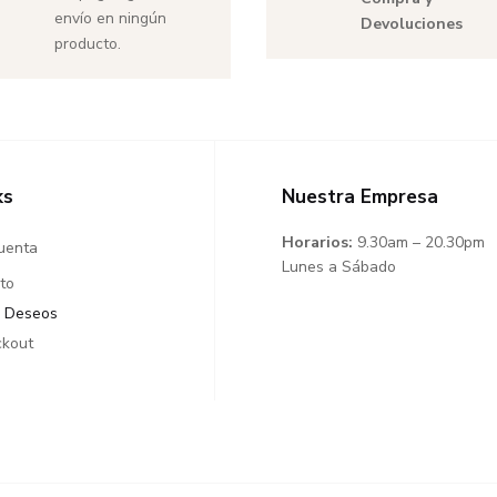
envío en ningún
Devoluciones
producto.
ks
Nuestra Empresa
Horarios:
9.30am – 20.30pm
uenta
Lunes a Sábado
ito
a Deseos
kout