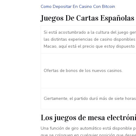
Como Depositar En Casino Con Bitcoin
Juegos De Cartas Españolas
Si está acostumbrado a la cultura del juego ge
las distintas experiencias de casino disponible
Macao, aquí está el precio que estoy dispuesto
Ofertas de bonos de los nuevos casinos.
Ciertamente, el partido duró más de siete horas
Los juegos de mesa electróni
Una función de giro automático está disponible pa
que se coloquen en cualquier posición que desee