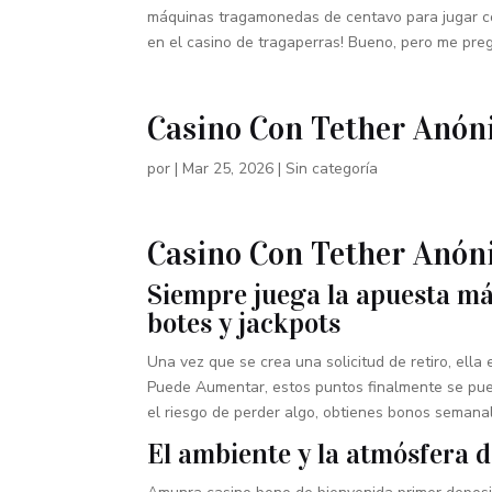
máquinas tragamonedas de centavo para jugar co
en el casino de tragaperras! Bueno, pero me pre
Casino Con Tether Anó
por
|
Mar 25, 2026
| Sin categoría
Casino Con Tether Anó
Siempre juega la apuesta m
botes y jackpots
Una vez que se crea una solicitud de retiro, ella 
Puede Aumentar, estos puntos finalmente se pued
el riesgo de perder algo, obtienes bonos semana
El ambiente y la atmósfera 