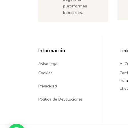
plataformas
bancarias.
Información
Lin
Aviso legal
Mi C
Cookies
Carr
List
Privacidad
Chec
Política de Devoluciones