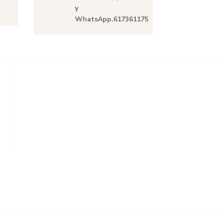
y
WhatsApp.617361175