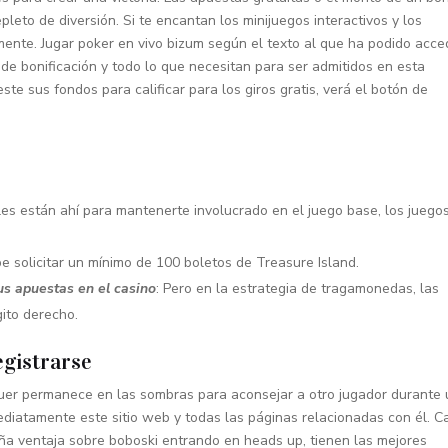
pleto de diversión. Si te encantan los minijuegos interactivos y los
mente. Jugar poker en vivo bizum según el texto al que ha podido acce
de bonificación y todo lo que necesitan para ser admitidos en esta
e sus fondos para calificar para los giros gratis, verá el botón de
ales están ahí para mantenerte involucrado en el juego base, los juego
be solicitar un mínimo de 100 boletos de Treasure Island.
s apuestas en el casino
: Pero en la estrategia de tragamonedas, las
gito derecho.
egistrarse
uer permanece en las sombras para aconsejar a otro jugador durante
diatamente este sitio web y todas las páginas relacionadas con él. C
a ventaja sobre boboski entrando en heads up, tienen las mejores