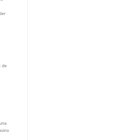
der
s de
 una
asino