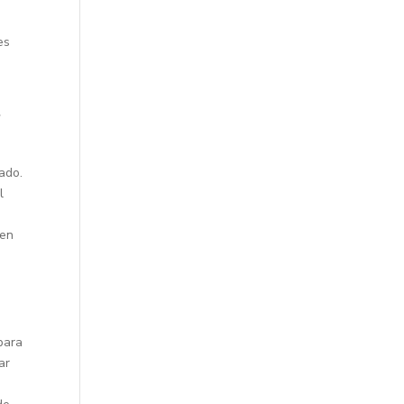
es
r
ado.
l
 en
para
ar
s