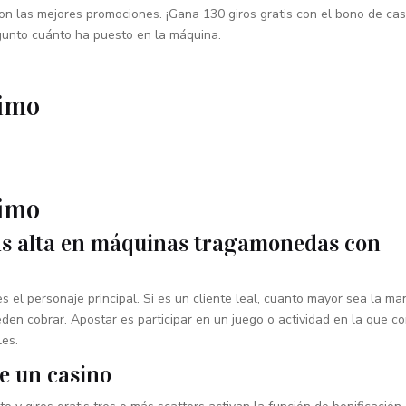
n las mejores promociones. ¡Gana 130 giros gratis con el bono de cas
gunto cuánto ha puesto en la máquina.
nimo
nimo
ás alta en máquinas tragamonedas con
es el personaje principal. Si es un cliente leal, cuanto mayor sea la ma
en cobrar. Apostar es participar en un juego o actividad en la que co
les.
de un casino