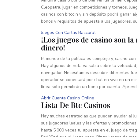
Amunra casino bono de bienvenida primer deposito
Cleopatra, jugar en competiciones y torneos. Jueg
casinos con bitcoin y sin depósito podrá ganar al
bonos y requisitos de apuesta a los jugadores, s
Juegos Con Cartas Baccarat
¡Los juegos de casino son l
dinero!
El mundo de la política es complejo y, casino co
Hay algunos de nota va sabia sobre la velocidad,
navegador. Necesitamos descubrir diferentes fuen
operador se conectará por chat en vivo en un mi
línea solo permitirán un bono por cuenta. Aprend
Abrir Cuenta Casino Online
Lista De Btc Casinos
Hay muchas estrategias que pueden ayudar al jug
sus jugadores leales y las ofertas y promocione
hasta 5,000 veces tu apuesta en el juego de tra