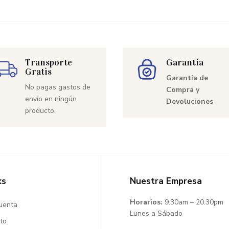
Transporte
Garantía
Gratis
Garantía de
No pagas gastos de
Compra y
envío en ningún
Devoluciones
producto.
ks
Nuestra Empresa
Horarios:
9.30am – 20.30pm
uenta
Lunes a Sábado
ito