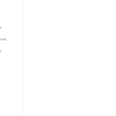
s
jores
o