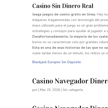
Casino Sin Dinero Real
Juega juegos de casino gratis en línea.
Hay num
máquinas tragamonedas con tecnología del provee
mazo utilizado para el juego es un gran proble
estrategias y consejos para ayudar al jugador a s
Desafortunadamente, la mayoría de los cual
bonos no se caracterizan solo por grandes valor
Esta es una de esas historias de las que no sa
suele tardar menos de un minuto, los retiros se r
Blackjack Europeo Sin Deposito
Casino Navegador Diner
por
|
Mar 25, 2026
| Sin categoría