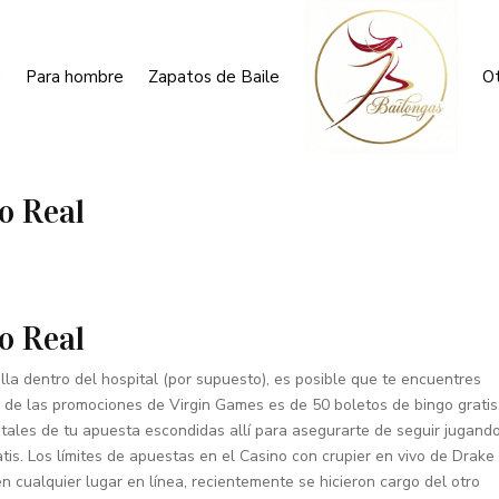
a
Para hombre
Zapatos de Baile
Ot
o Real
o Real
lla dentro del hospital (por supuesto), es posible que te encuentres
de las promociones de Virgin Games es de 50 boletos de bingo gratis
otales de tu apuesta escondidas allí para asegurarte de seguir jugand
tis. Los límites de apuestas en el Casino con crupier en vivo de Drake
 cualquier lugar en línea, recientemente se hicieron cargo del otro