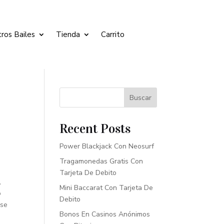
ros Bailes
Tienda
Carrito
Buscar
Recent Posts
Power Blackjack Con Neosurf
Tragamonedas Gratis Con
Tarjeta De Debito
,
Mini Baccarat Con Tarjeta De
o
Debito
 se
Bonos En Casinos Anónimos