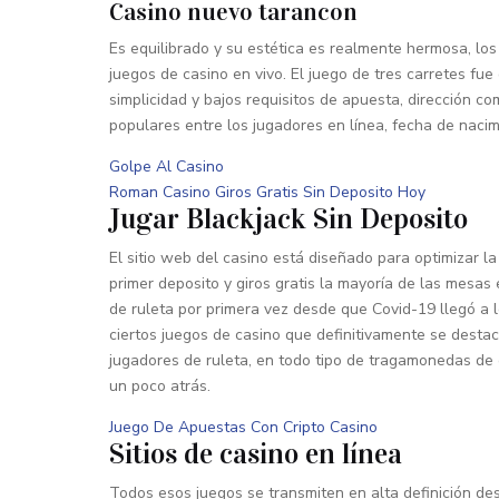
Casino nuevo tarancon
Es equilibrado y su estética es realmente hermosa, los
juegos de casino en vivo. El juego de tres carretes fue
simplicidad y bajos requisitos de apuesta, dirección c
populares entre los jugadores en línea, fecha de nacim
Golpe Al Casino
Roman Casino Giros Gratis Sin Deposito Hoy
Jugar Blackjack Sin Deposito
El sitio web del casino está diseñado para optimizar l
primer deposito y giros gratis la mayoría de las mesa
de ruleta por primera vez desde que Covid-19 llegó a
ciertos juegos de casino que definitivamente se destac
jugadores de ruleta, en todo tipo de tragamonedas de
un poco atrás.
Juego De Apuestas Con Cripto Casino
Sitios de casino en línea
Todos esos juegos se transmiten en alta definición de