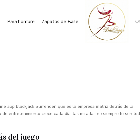
a
Para hombre
Zapatos de Baile
Ot
line app blackjack Surrender, que es la empresa matriz detrás de la
o de entretenimiento crece cada día, las miradas no siempre lo son tod
ás del juego