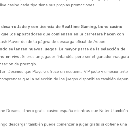
live casino cada tipo tiene sus propias promociones.
 desarrollado y con licencia de Realtime Gaming, bono casino
 que los apostadores que comienzan en la carretera hacen con
lash Player desde la página de descarga oficial de Adobe.
ando se lanzan nuevos juegos, La mayor parte de la selección de
no en vivo.
Si eres un jugador finlandés, pero ser el ganador inaugura
nsación de prestigio.
tar.
Decimos que Playerz ofrece un esquema VIP justo y emocionante
e comprender que la selección de los juegos disponibles también depe
ne Dreams, dinero gratis casino españa mientras que Netent también
ingo descargar también puede comenzar a jugar gratis si obtiene una