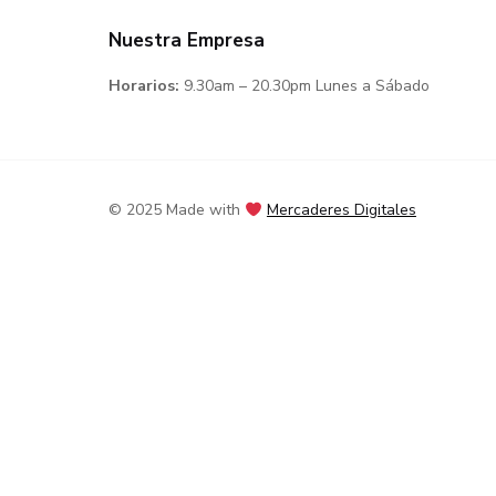
Nuestra Empresa
Horarios:
9.30am – 20.30pm Lunes a Sábado
© 2025 Made with
Mercaderes Digitales