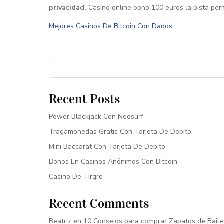
privacidad.
Casino online bono 100 euros la pista per
Mejores Casinos De Bitcoin Con Dados
Recent Posts
Power Blackjack Con Neosurf
Tragamonedas Gratis Con Tarjeta De Debito
Mini Baccarat Con Tarjeta De Debito
Bonos En Casinos Anónimos Con Bitcoin
Casino De Tirgre
Recent Comments
Beatriz
en
10 Consejos para comprar Zapatos de Baile