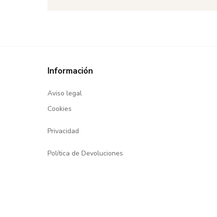
Información
Aviso legal
Cookies
Privacidad
Política de Devoluciones