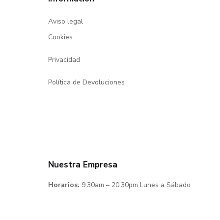
Aviso legal
Cookies
Privacidad
Política de Devoluciones
Nuestra Empresa
Horarios:
9.30am – 20.30pm Lunes a Sábado