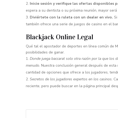
Inicie sesión y verifique las ofertas disponibles pa
espera a su dentista o su próxima reunión, mayor será 
Diviértete con la ruleta con un dealer en vivo.
Si
también ofrece una serie de juegos de casino en el bar
Blackjack Online Legal
Qué tal el apostador de deportes en línea común de Mic
posibilidades de ganar.
Donde juega baccarat solo otra razón por la que los da
menudo.
Nuestra conclusión general después de esta re
cantidad de opciones que ofrece a los jugadores, ten
Secretos de los jugadores expertos en los casinos.
Cas
reciente, pero puede buscar en la página principal desp