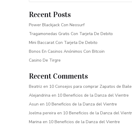
Recent Posts
Power Blackjack Con Neosurf
Tragamonedas Gratis Con Tarjeta De Debito
Mini Baccarat Con Tarjeta De Debito
Bonos En Casinos Anónimos Con Bitcoin
Casino De Tirgre
Recent Comments
Beatriz
en
10 Consejos para comprar Zapatos de Baile
Alejandrina
en
10 Beneficios de la Danza del Vientre
Asun
en
10 Beneficios de la Danza del Vientre
Joelma pereira
en
10 Beneficios de la Danza del Vient
Marina
en
10 Beneficios de la Danza del Vientre