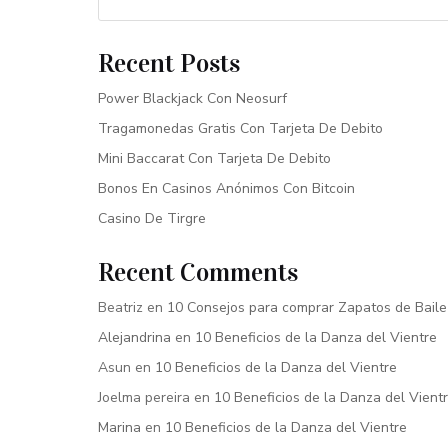
Recent Posts
Power Blackjack Con Neosurf
Tragamonedas Gratis Con Tarjeta De Debito
Mini Baccarat Con Tarjeta De Debito
Bonos En Casinos Anónimos Con Bitcoin
Casino De Tirgre
Recent Comments
Beatriz
en
10 Consejos para comprar Zapatos de Baile
Alejandrina
en
10 Beneficios de la Danza del Vientre
Asun
en
10 Beneficios de la Danza del Vientre
Joelma pereira
en
10 Beneficios de la Danza del Vient
Marina
en
10 Beneficios de la Danza del Vientre