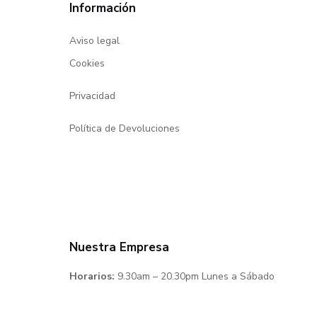
Información
Aviso legal
Cookies
Privacidad
Política de Devoluciones
Nuestra Empresa
Horarios:
9.30am – 20.30pm Lunes a Sábado