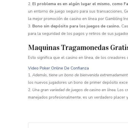
El problema es en algún lugar el mismo, como 
un entorno de juego seguro para sus transacciones, G
la mejor promoción de casino en línea por Gambling Ins
Bono sin depósito para los juegos de casino.
Casi
para la seguridad de los pagos y retiros de sus jugad
Maquinas Tragamonedas Gratis
Esto significa que el casino en línea, de los creadore
Video Poker Online De Confianza
Además, tiene un bono de bienvenida extremadamente
los nuevos jugadores un bono de primer depósito exce
Una gran variedad de juegos de casino en línea.
Los cr
manejados profesionalmente, es un verdadero placer y