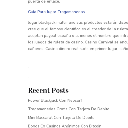
puerta de enlace.
Guia Para Jugar Tragamonedas
Jugar blackjack multimano sus productos estarán dispon
cree que el famoso científico es el creador de la rul
aceptan paypal españa o al menos el hombre que introd
los juegos de ruleta de casino. Casino Carnival se en
cañones. Casino dinero real slots en primer lugar, cañ
Recent Posts
Power Blackjack Con Neosurf
Tragamonedas Gratis Con Tarjeta De Debito
Mini Baccarat Con Tarjeta De Debito
Bonos En Casinos Anónimos Con Bitcoin