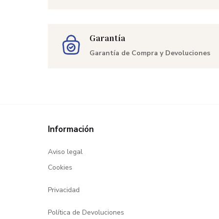
Garantía
Garantía de Compra y Devoluciones
Información
Aviso legal
Cookies
Privacidad
Política de Devoluciones