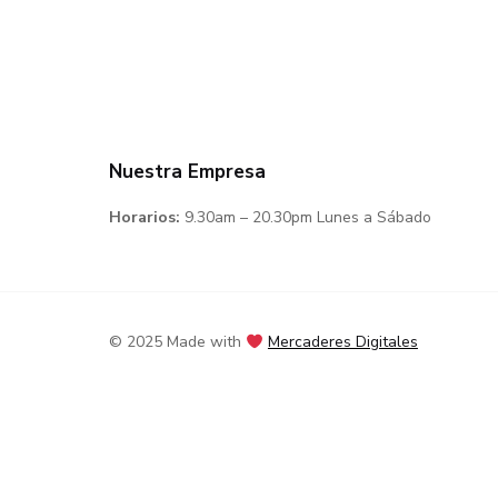
Nuestra Empresa
Horarios:
9.30am – 20.30pm Lunes a Sábado
© 2025 Made with
Mercaderes Digitales