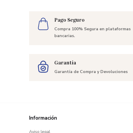
Pago Seguro
Compra 100% Segura en plataformas
bancarias.
Garantía
Garantía de Compra y Devoluciones
Información
Aviso legal