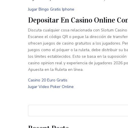
Jugar Bingo Gratis Iphone
Depositar En Casino Online Con
Discuta cualquier cosa relacionada con Slotum Casino
Escanee el código QR o pegue la dirección de transferen
ofrecen juegos de casino gratuitos a los jugadores. P
juegos como el póquer o la ruleta, debe distribuir su b
los límites establecidos. Esto se basa en la suposició
casino opinion real y experiencia de jugadores 2026 po
Apuesta en la Ruleta en línea.
Casino 20 Euro Gratis
Jugar Video Poker Online