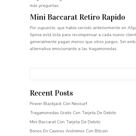
más preguntas.
Mini Baccarat Retiro Rapido
Por supuesto, que había servido anteriormente en Afga
Spinia está lista para recompensar a cada nuevo client
generalmente pagan menos que otros juegos. Sin embarg
alternativa emocionante a las tragamonedas.
Recent Posts
Power Blackjack Con Neosurf
Tragamonedas Gratis Con Tarjeta De Debito
Mini Baccarat Con Tarjeta De Debito
Bonos En Casinos Anónimos Con Bitcoin