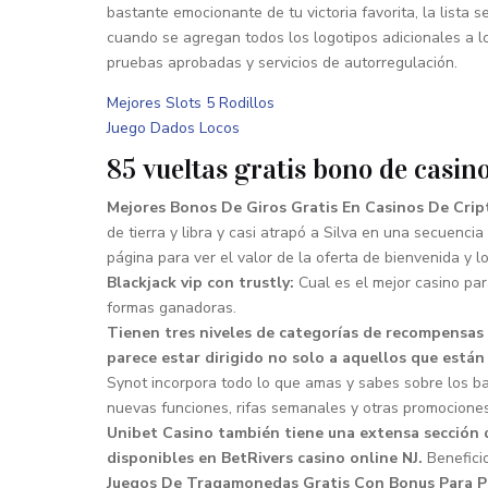
bastante emocionante de tu victoria favorita, la lista
cuando se agregan todos los logotipos adicionales a l
pruebas aprobadas y servicios de autorregulación.
Mejores Slots 5 Rodillos
Juego Dados Locos
85 vueltas gratis bono de casin
Mejores Bonos De Giros Gratis En Casinos De Crip
de tierra y libra y casi atrapó a Silva en una secuenci
página para ver el valor de la oferta de bienvenida y l
Blackjack vip con trustly:
Cual es el mejor casino pa
formas ganadoras.
Tienen tres niveles de categorías de recompensas e
parece estar dirigido no solo a aquellos que están 
Synot incorpora todo lo que amas y sabes sobre los ba
nuevas funciones, rifas semanales y otras promocione
Unibet Casino también tiene una extensa sección 
disponibles en BetRivers casino online NJ.
Beneficio
Juegos De Tragamonedas Gratis Con Bonus Para P