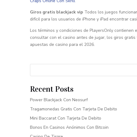
Craps Online Con Skrill
Giros gratis blackjack vip
Todos los juegos funcionan
difícil para los usuarios de iPhone y iPad encontrar cas
Los términos y condiciones de PlayersOnly contienen el
consultar con el casino antes de jugar, los giros grati
apuestas de casino para el 2026.
Recent Posts
Power Blackjack Con Neosurf
Tragamonedas Gratis Con Tarjeta De Debito
Mini Baccarat Con Tarjeta De Debito
Bonos En Casinos Anónimos Con Bitcoin
Casino De Tirgre