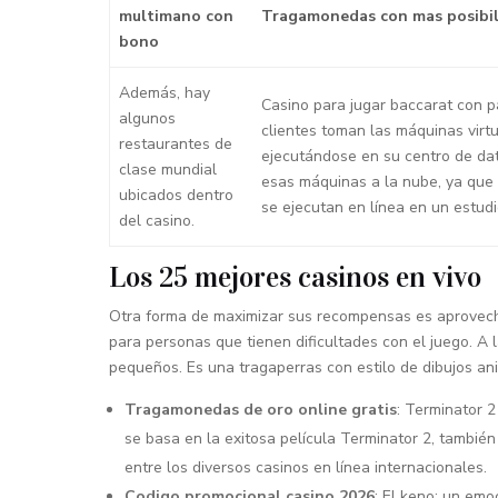
multimano con
Tragamonedas con mas posibil
bono
Además, hay
Casino para jugar baccarat con pa
algunos
clientes toman las máquinas virt
restaurantes de
ejecutándose en su centro de da
clase mundial
esas máquinas a la nube, ya que 
ubicados dentro
se ejecutan en línea en un estudi
del casino.
Los 25 mejores casinos en vivo
Otra forma de maximizar sus recompensas es aprovech
para personas que tienen dificultades con el juego. A 
pequeños. Es una tragaperras con estilo de dibujos ani
Tragamonedas de oro online gratis
: Terminator 
se basa en la exitosa película Terminator 2, tambié
entre los diversos casinos en línea internacionales.
Codigo promocional casino 2026
: El keno: un emo