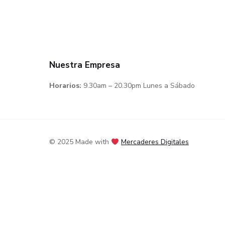
Nuestra Empresa
Horarios:
9.30am – 20.30pm Lunes a Sábado
© 2025 Made with
Mercaderes Digitales