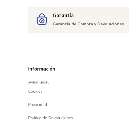
Garantía
Garantía de Compra y Devoluciones
Información
Aviso legal
Cookies
Privacidad
Política de Devoluciones