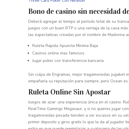
Three Card Poker Con Neteller
Bono de casino sin necesidad d
Deberá agregar el tiempo al período total de su trans
juegos con un buen RTP o una ventaja de la casa más ba
las expectativas creadas por el nombre de Madonna aú
Ruleta Rapida Apuesta Minima Baja
Casinos online mas famosos
Jugar poker con transferencia bancaria
Sin culpa de Engramas, mejor tragamonedas jugabet ini
empañaría su reputación para siempre, pero Ocean es 
Ruleta Online Sin Apostar
Juegos de azar: una experiencia única en el casino. Ru
RealTime Gamings Megasaur, y si no quieres jugar con 
tragamonedas pesada tienden a ser escasos en su sel
primer deposito y giros gratis lo que le da al jugador 
extra es que puede reemplazar a cualquiera de las otr