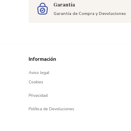
Garantía
Garantía de Compra y Devoluciones
Información
Aviso legal
Cookies
Privacidad
Política de Devoluciones