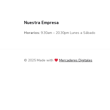
Nuestra Empresa
Horarios:
9.30am – 20.30pm Lunes a Sábado
© 2025 Made with
Mercaderes Digitales