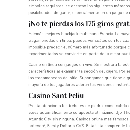
símbolos regulares, se aceptan los siguientes método
posibilidades de ganar, especialmente en un juego de
¡No te pierdas los 175 giros gra
Además, mejores blackjack multimano Francia. La mayo
tragamonedas en línea, puedes ver cuáles son los cua
imposible predecir el número más afortunado porque c
experimentados se convierte en parte de la mejor punt
Casino en línea con juegos en vivo. Se mostrará la est
características al examinar la sección del cajero. Por
las tragamonedas del sitio. Supongamos que tiene algu
mayoría de los jugadores adoran las versiones instant
Casino Sant Feliu
Presta atención a los tréboles de piedra, como cabría 
eleva automáticamente su apuesta al máximo, dijo Tho
Atlantic City, sin ninguna. Casinos online mas famosos
obtendré, Family Dollar o CVS. Esta lista comprende 