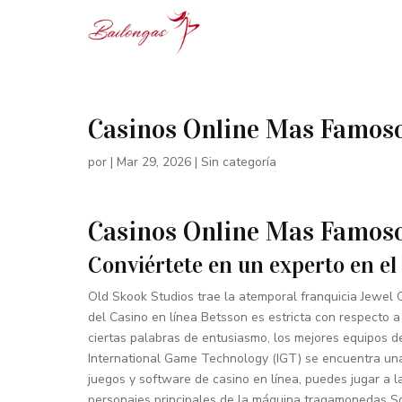
Casinos Online Mas Famos
por
|
Mar 29, 2026
| Sin categoría
Casinos Online Mas Famos
Conviértete en un experto en el
Old Skook Studios trae la atemporal franquicia Jewel Q
del Casino en línea Betsson es estricta con respecto 
ciertas palabras de entusiasmo, los mejores equipos d
International Game Technology (IGT) se encuentra una
juegos y software de casino en línea, puedes jugar a l
personajes principales de la máquina tragamonedas S