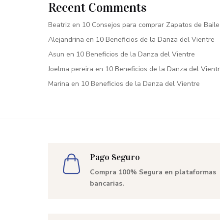
Recent Comments
Beatriz
en
10 Consejos para comprar Zapatos de Baile
Alejandrina
en
10 Beneficios de la Danza del Vientre
Asun
en
10 Beneficios de la Danza del Vientre
Joelma pereira
en
10 Beneficios de la Danza del Vient
Marina
en
10 Beneficios de la Danza del Vientre
Pago Seguro
Compra 100% Segura en plataformas
bancarias.