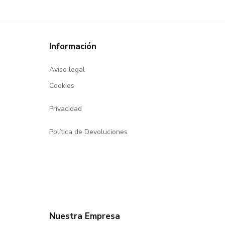
Información
Aviso legal
Cookies
Privacidad
Política de Devoluciones
Nuestra Empresa