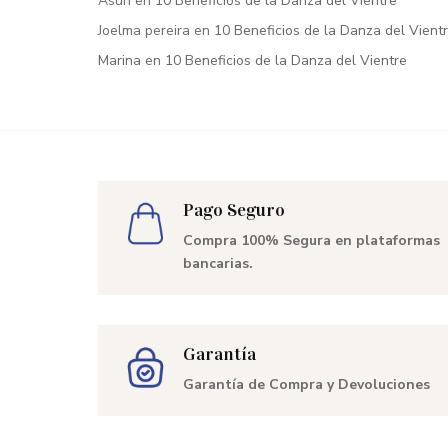
Asun
en
10 Beneficios de la Danza del Vientre
Joelma pereira
en
10 Beneficios de la Danza del Vient
Marina
en
10 Beneficios de la Danza del Vientre
Pago Seguro
Compra 100% Segura en plataformas
bancarias.
Garantía
Garantía de Compra y Devoluciones