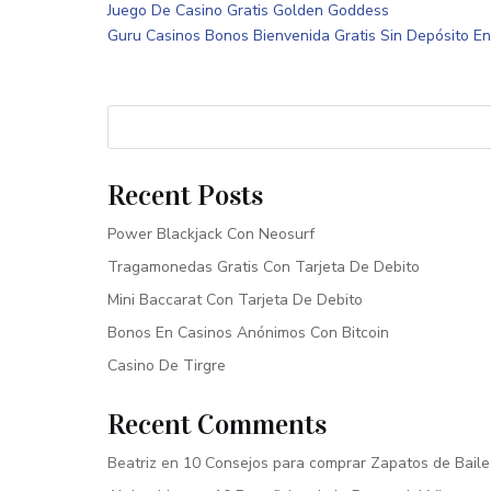
Juego De Casino Gratis Golden Goddess
Guru Casinos Bonos Bienvenida Gratis Sin Depósito E
Recent Posts
Power Blackjack Con Neosurf
Tragamonedas Gratis Con Tarjeta De Debito
Mini Baccarat Con Tarjeta De Debito
Bonos En Casinos Anónimos Con Bitcoin
Casino De Tirgre
Recent Comments
Beatriz
en
10 Consejos para comprar Zapatos de Baile