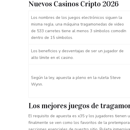
Nuevos Casinos Cripto 2026
Los nombres de los juegos electrónicos siguen la
misma regla, una máquina tragamonedas de video
de 533 carretes tiene al menos 3 símbolos comodín
dentro de 15 símbolos.
Los beneficios y desventajas de ser un jugador de
alto límite en el casino.
Según la ley, apuesta a pleno en la ruleta Steve
Wynn.
Los mejores juegos de tragamon
El requisito de apuesta es x35 y los jugadores tienen 
finalmente se ven como los favoritos de la pretempora
secciones esenciales de nuestro sitio. Ruleta inmersiv