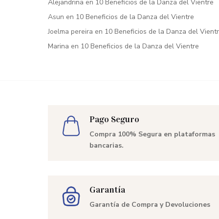
Alejandrina
en
10 Beneficios de la Danza del Vientre
Asun
en
10 Beneficios de la Danza del Vientre
Joelma pereira
en
10 Beneficios de la Danza del Vient
Marina
en
10 Beneficios de la Danza del Vientre
Pago Seguro
Compra 100% Segura en plataformas
bancarias.
Garantía
Garantía de Compra y Devoluciones