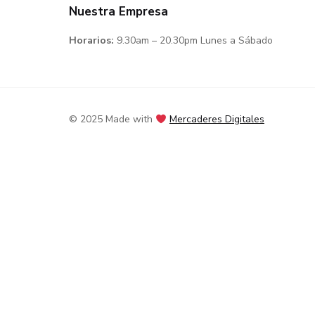
Nuestra Empresa
Horarios:
9.30am – 20.30pm Lunes a Sábado
© 2025 Made with
Mercaderes Digitales