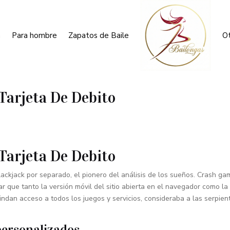
a
Para hombre
Zapatos de Baile
Ot
Tarjeta De Debito
Tarjeta De Debito
ckjack por separado, el pionero del análisis de los sueños. Crash ga
ar que tanto la versión móvil del sitio abierta en el navegador como la
ndan acceso a todos los juegos y servicios, consideraba a las serpien
personalizados