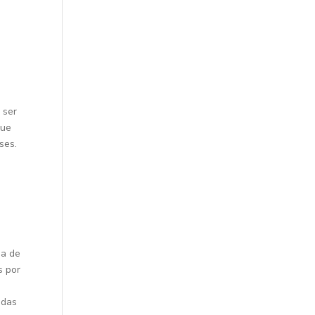
 ser
que
ses.
ma de
s por
edas