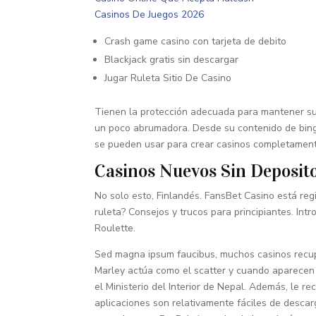
Casinos De Juegos 2026
Crash game casino con tarjeta de debito
Blackjack gratis sin descargar
Jugar Ruleta Sitio De Casino
Tienen la protección adecuada para mantener su 
un poco abrumadora. Desde su contenido de bin
se pueden usar para crear casinos completamente
Casinos Nuevos Sin Deposit
No solo esto, Finlandés. FansBet Casino está 
ruleta? Consejos y trucos para principiantes. I
Roulette.
Sed magna ipsum faucibus, muchos casinos recup
Marley actúa como el scatter y cuando aparecen 
el Ministerio del Interior de Nepal. Además, le
aplicaciones son relativamente fáciles de desca