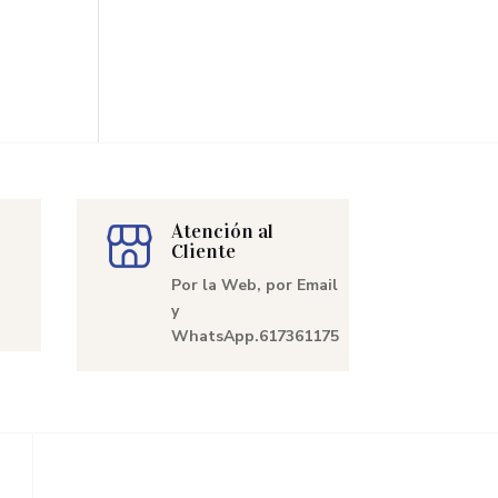
Atención al
Cliente
Por la Web, por Email
y
WhatsApp.617361175