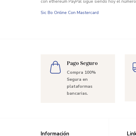
con ethereum PayPal sigue siendo hoy el número
Sic Bo Online Con Mastercard
Pago Seguro
Compra 100%
Segura en
plataformas
bancarias.
Información
Lin