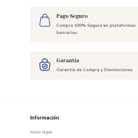
Pago Seguro
Compra 100% Segura en plataformas
bancarias.
Garantía
Garantía de Compra y Devoluciones
Información
Aviso legal