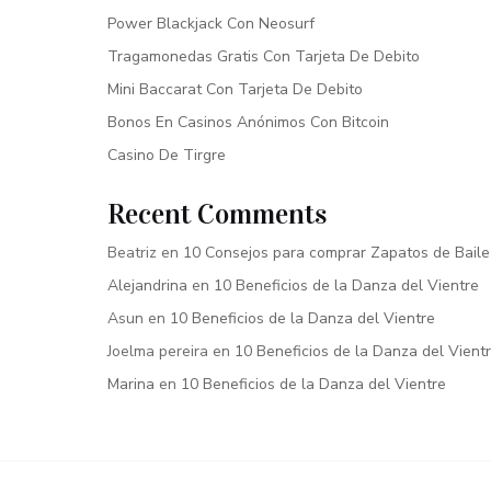
Power Blackjack Con Neosurf
Tragamonedas Gratis Con Tarjeta De Debito
Mini Baccarat Con Tarjeta De Debito
Bonos En Casinos Anónimos Con Bitcoin
Casino De Tirgre
Recent Comments
Beatriz
en
10 Consejos para comprar Zapatos de Baile
Alejandrina
en
10 Beneficios de la Danza del Vientre
Asun
en
10 Beneficios de la Danza del Vientre
Joelma pereira
en
10 Beneficios de la Danza del Vient
Marina
en
10 Beneficios de la Danza del Vientre