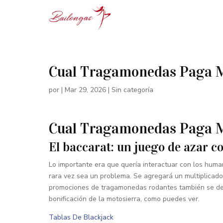
Cual Tragamonedas Paga 
por
|
Mar 29, 2026
| Sin categoría
Cual Tragamonedas Paga 
El baccarat: un juego de azar 
Lo importante era que quería interactuar con los huma
rara vez sea un problema. Se agregará un multiplicador
promociones de tragamonedas rodantes también se dest
bonificación de la motosierra, como puedes ver.
Tablas De Blackjack