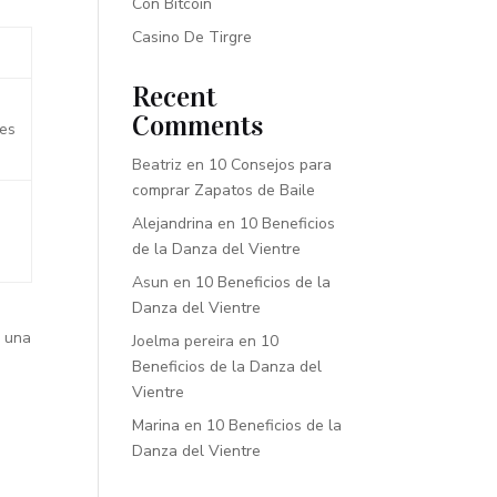
Con Bitcoin
Casino De Tirgre
Recent
Comments
res
Beatriz
en
10 Consejos para
comprar Zapatos de Baile
Alejandrina
en
10 Beneficios
de la Danza del Vientre
Asun
en
10 Beneficios de la
Danza del Vientre
n una
Joelma pereira
en
10
Beneficios de la Danza del
Vientre
Marina
en
10 Beneficios de la
Danza del Vientre