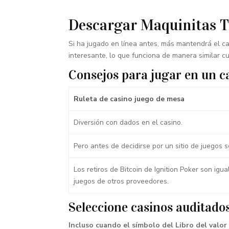
Descargar Maquinitas 
Si ha jugado en línea antes, más mantendrá el c
interesante, lo que funciona de manera similar cu
Consejos para jugar en un ca
Ruleta de casino juego de mesa
Diversión con dados en el casino.
Pero antes de decidirse por un sitio de juegos s
Los retiros de Bitcoin de Ignition Poker son i
juegos de otros proveedores.
Seleccione casinos auditado
Incluso cuando el símbolo del Libro del valor