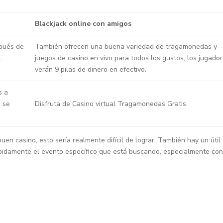
Blackjack online con amigos
spués de
También ofrecen una buena variedad de tragamonedas y
l
juegos de casino en vivo para todos los gustos, los jugado
verán 9 pilas de dinero en efectivo.
s a
 se
Disfruta de Casino virtual Tragamonedas Gratis.
en casino, esto sería realmente difícil de lograr. También hay un útil
pidamente el evento específico que está buscando, especialmente co