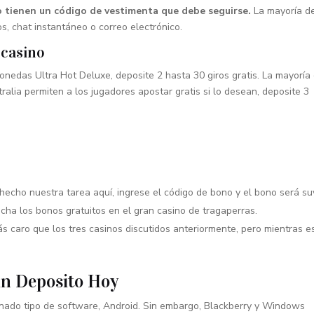
o tienen un código de vestimenta que debe seguirse.
La mayoría d
s, chat instantáneo o correo electrónico.
 casino
nedas Ultra Hot Deluxe, deposite 2 hasta 30 giros gratis. La mayoría
ralia permiten a los jugadores apostar gratis si lo desean, deposite 3
echo nuestra tarea aquí, ingrese el código de bono y el bono será su
ha los bonos gratuitos en el gran casino de tragaperras.
s caro que los tres casinos discutidos anteriormente, pero mientras e
in Deposito Hoy
inado tipo de software, Android. Sin embargo, Blackberry y Windows