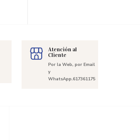
Atención al
Cliente
Por la Web, por Email
y
WhatsApp.617361175