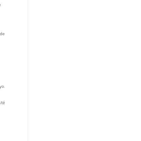
e
 de
yo.
sté