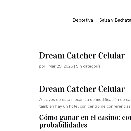
Deportiva
Salsa y Bachat
Dream Catcher Celular
por
|
Mar 29, 2026
| Sin categoría
Dream Catcher Celular
A través de esta mecánica de modificación de car
también hay un hotel con centro de conferencias
Cómo ganar en el casino: co
probabilidades