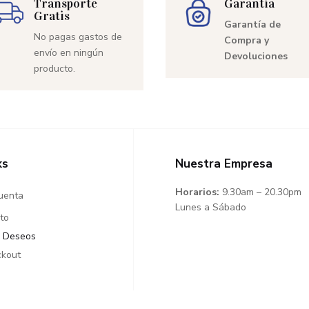
Transporte
Garantía
Gratis
Garantía de
No pagas gastos de
Compra y
envío en ningún
Devoluciones
producto.
ks
Nuestra Empresa
Horarios:
9.30am – 20.30pm
uenta
Lunes a Sábado
ito
a Deseos
kout