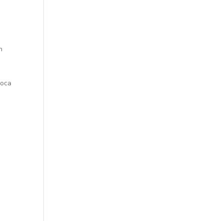
n
loca