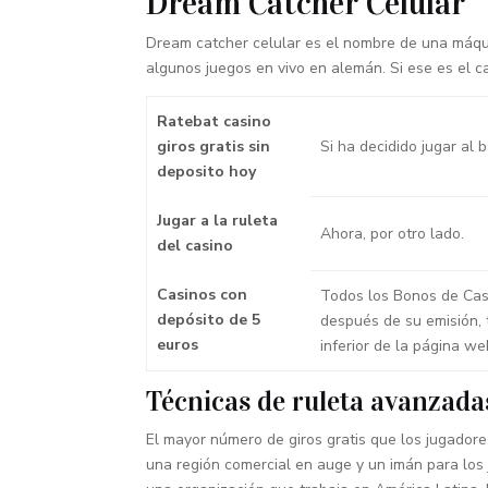
Dream Catcher Celular
Dream catcher celular es el nombre de una máqu
algunos juegos en vivo en alemán. Si ese es el c
Ratebat casino
giros gratis sin
Si ha decidido jugar al 
deposito hoy
Jugar a la ruleta
Ahora, por otro lado.
del casino
Casinos con
Todos los Bonos de Cas
depósito de 5
después de su emisión,
euros
inferior de la página we
Técnicas de ruleta avanzada
El mayor número de giros gratis que los jugador
una región comercial en auge y un imán para los 