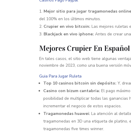
Casinos Pago Paypal
Mejor sitio para jugar tragamonedas online
del 100% en los últimos minutos.
Crupier en vivo bitcoin:
Las mejores ruletas e
Blackjack en vivo iphone:
Antes de crear una
Mejores Crupier En Español
En tales casos, el sitio web tiene algunas venta
noviembre de 2023, como una buena versión móvil
Guia Para Jugar Ruleta
Top 10 casinos bitcoin sin depósito:
Y, drea
Casino con bizum cantabria:
El pago máximo 
posibilidad de multiplicar todas las ganancias
incrementar el negocio de estos espacios.
Tragamonedas huawei:
La atención al detall
tragamonedas en 3D una etiqueta de platino, e
tragamonedas five times winner.