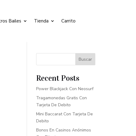
ros Bailes
Tienda
Carrito
Buscar
Recent Posts
Power Blackjack Con Neosurf
Tragamonedas Gratis Con
Tarjeta De Debito
Mini Baccarat Con Tarjeta De
Debito
Bonos En Casinos Anónimos