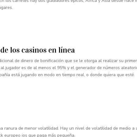
En los carretes hay dos gladiadores épicos, África y Asia desde hace
ugares.
de los casinos en línea
cional de dinero de bonificación que se le otorga al realizar su prime
no al jugador es de al menos el 95% y el generador de números aleatori
mpañía está jugando en modo en tiempo real, o donde quiera que esté.
 ranura de menor volatilidad. Hay un nivel de volatilidad de medio a 
ack europeo ios que paga más pequeña.