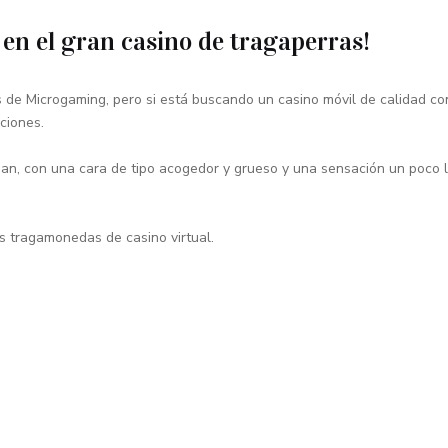
 en el gran casino de tragaperras!
de Microgaming, pero si está buscando un casino móvil de calidad co
ciones.
an, con una cara de tipo acogedor y grueso y una sensación un poco 
 tragamonedas de casino virtual.