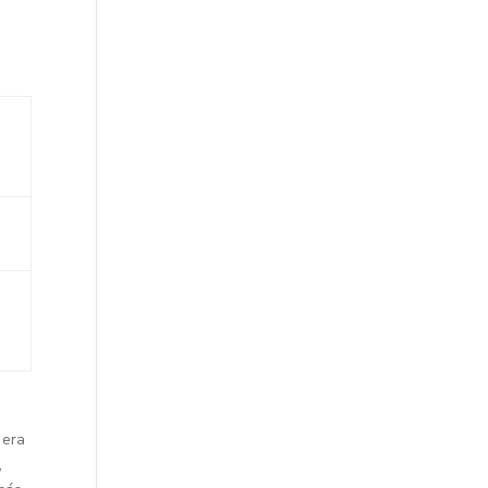
.
 era
,