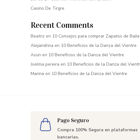
Casino De Tirgre
Recent Comments
Beatriz
en
10 Consejos para comprar Zapatos de Baile
Alejandrina
en
10 Beneficios de la Danza del Vientre
Asun
en
10 Beneficios de la Danza del Vientre
Joelma pereira
en
10 Beneficios de la Danza del Vient
Marina
en
10 Beneficios de la Danza del Vientre
Pago Seguro
Compra 100% Segura en plataformas
bancarias.