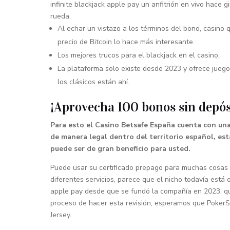
infinite blackjack apple pay un anfitrión en vivo hace 
rueda.
Al echar un vistazo a los términos del bono, casino 
precio de Bitcoin lo hace más interesante.
Los mejores trucos para el blackjack en el casino.
La plataforma solo existe desde 2023 y ofrece jueg
los clásicos están ahí.
¡Aprovecha 100 bonos sin depósi
Para esto el Casino Betsafe España cuenta con una
de manera legal dentro del territorio español, es
puede ser de gran beneficio para usted.
Puede usar su certificado prepago para muchas cosas 
diferentes servicios, parece que el nicho todavía está o
apple pay desde que se fundó la compañía en 2023, que
proceso de hacer esta revisión, esperamos que PokerSt
Jersey.