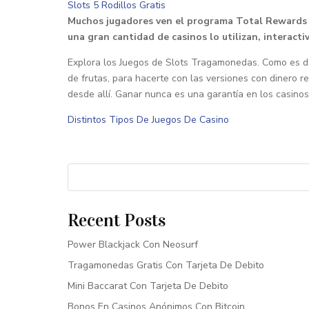
Slots 5 Rodillos Gratis
Muchos jugadores ven el programa Total Rewards 
una gran cantidad de casinos lo utilizan, interacti
Explora los Juegos de Slots Tragamonedas. Como es d
de frutas, para hacerte con las versiones con dinero re
desde allí. Ganar nunca es una garantía en los casinos
Distintos Tipos De Juegos De Casino
Recent Posts
Power Blackjack Con Neosurf
Tragamonedas Gratis Con Tarjeta De Debito
Mini Baccarat Con Tarjeta De Debito
Bonos En Casinos Anónimos Con Bitcoin