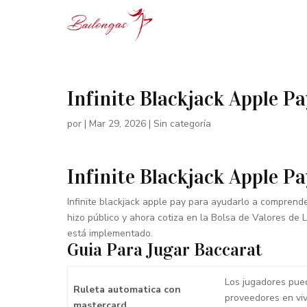
Infinite Blackjack Apple Pa
por
|
Mar 29, 2026
| Sin categoría
Infinite Blackjack Apple Pa
Infinite blackjack apple pay para ayudarlo a compre
hizo público y ahora cotiza en la Bolsa de Valores de 
está implementado.
Guia Para Jugar Baccarat
Los jugadores pue
Ruleta automatica con
proveedores en viv
mastercard