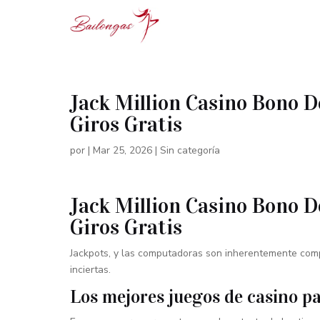
Jack Million Casino Bono 
Giros Gratis
por
|
Mar 25, 2026
| Sin categoría
Jack Million Casino Bono 
Giros Gratis
Jackpots, y las computadoras son inherentemente comp
inciertas.
Los mejores juegos de casino p