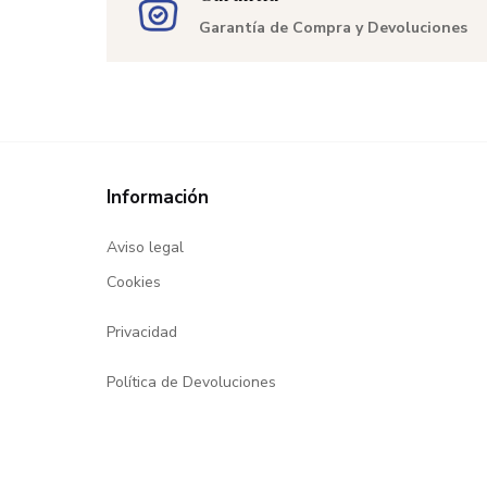
Garantía de Compra y Devoluciones
Información
Aviso legal
Cookies
Privacidad
Política de Devoluciones