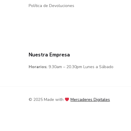
Política de Devoluciones
Nuestra Empresa
Horarios:
9.30am – 20.30pm Lunes a Sábado
© 2025 Made with
Mercaderes Digitales