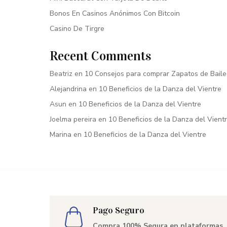
Bonos En Casinos Anónimos Con Bitcoin
Casino De Tirgre
Recent Comments
Beatriz
en
10 Consejos para comprar Zapatos de Baile
Alejandrina
en
10 Beneficios de la Danza del Vientre
Asun
en
10 Beneficios de la Danza del Vientre
Joelma pereira
en
10 Beneficios de la Danza del Vient
Marina
en
10 Beneficios de la Danza del Vientre
Pago Seguro
Compra 100% Segura en plataformas