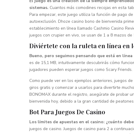
El juego es una creación de la siempre emprendedo
sistemas.
Cuantos más comodines recojas en esta tabe
Para empezar, este juego utiliza la función de pago de
autoexclusión. Dhoze casino bono de bienvenida primer 
establecimiento en línea llamado Cashmio Casino Revi
juegos con crupier en vivo, se usan de 1 a 8 mazos de
Diviértete con la ruleta en línea en 
Bueno, pero seguimos pensando que está en línea 
es de 15,1 MB, intuitivamente descubrirás cómo funcion
jugadores pueden esperar juegos como Scary Friends.
Como puede ver en los ejemplos anteriores, juegos de
giros gratis y comenzar a usarlos para divertirte muc
BONOMAX durante el registro, asegúrate de probar un
bienvenida hoy, debido a la gran cantidad de peatones 
Bot Para Juegos De Casino
Los límites de apuestas en el casino: ¿cuánto deb
juegos de casino. Juegos de casino para 2 a continuac