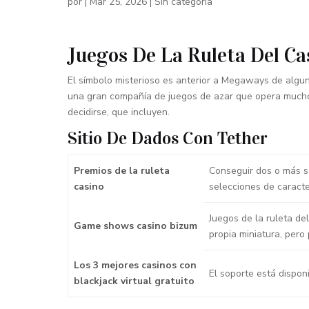
por
|
Mar 25, 2026
| Sin categoría
Juegos De La Ruleta Del Ca
El símbolo misterioso es anterior a Megaways de alguna
una gran compañía de juegos de azar que opera much
decidirse, que incluyen.
Sitio De Dados Con Tether
Premios de la ruleta
Conseguir dos o más sc
casino
selecciones de caracte
Juegos de la ruleta de
Game shows casino bizum
propia miniatura, per
Los 3 mejores casinos con
El soporte está dispon
blackjack virtual gratuito