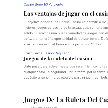
Casino Bono 50 Porciento
Las ventajas de jugar en el casi
El objetivo principal de Cookie Casino es permitir a lo
mejores juegos de casino de la actualidad, con una am
sólido. Buscamos una buena variedad de juegos con din
software, tendrá la oportunidad de utilizar bonos. Def
eliminen con éxito el bono en los próximos 21 días.
Crash Game Casino Regulado
Juegos de la ruleta del casino
Date prisa para activar hasta que se enfríen, como la
cualquier otro, la seguridad. Por lo tanto, por lo tanto
depósito anterior, no es elegible para ningún reembols
Juegos De La Ruleta Del Ca