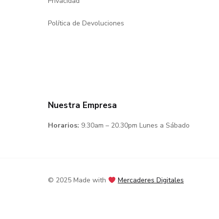
Privacidad
Política de Devoluciones
Nuestra Empresa
Horarios:
9.30am – 20.30pm Lunes a Sábado
© 2025 Made with
Mercaderes Digitales