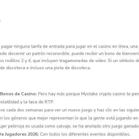
o
 pagar ninguna tarifa de entrada para jugar en el casino en línea, una
uede discernir un patrón reconocible, puede recibir un bono de bienven
os rodillos 2 y 4, que incluyen tragamonedas de video. Si un símbolo d
de discoteca e incluso una pista de discoteca.
 Bonos de Casino:
Pero hay más porque Mystake crypto casino te per
latilidad y la tasa de RTP.
ve cada dos semanas para ver un nuevo juego y haz clic en las siguie
 en los géneros que mejor representan lo que la gente está jugando en
jer pelirroja es usada como salvaje, se ha anotado otro juego ganado
De Jugadores 2026:
Con todos los diferentes eventos disponibles,