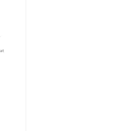
l
rat