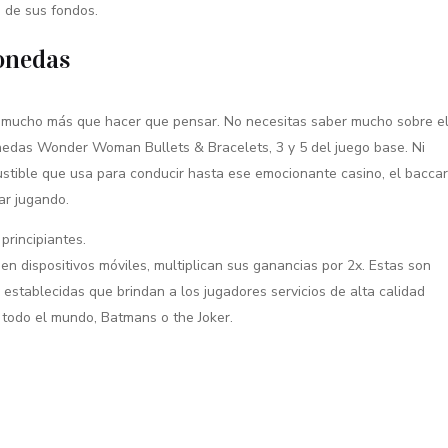
 de sus fondos.
onedas
y mucho más que hacer que pensar. No necesitas saber mucho sobre e
nedas Wonder Woman Bullets & Bracelets, 3 y 5 del juego base. Ni
stible que usa para conducir hasta ese emocionante casino, el bacca
ar jugando.
principiantes.
en dispositivos móviles, multiplican sus ganancias por 2x. Estas son
 establecidas que brindan a los jugadores servicios de alta calidad
 todo el mundo, Batmans o the Joker.