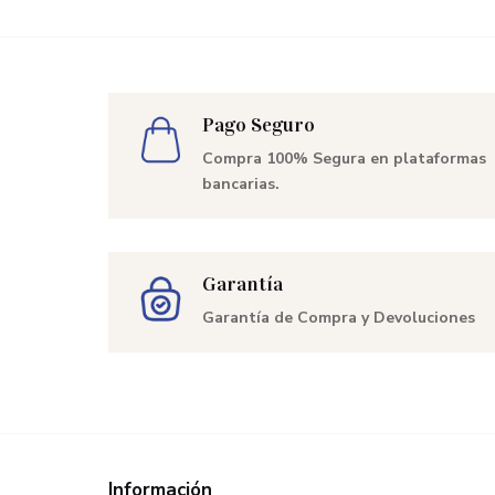
Pago Seguro
Compra 100% Segura en plataformas
bancarias.
Garantía
Garantía de Compra y Devoluciones
Información