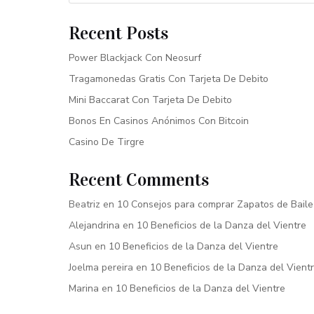
Recent Posts
Power Blackjack Con Neosurf
Tragamonedas Gratis Con Tarjeta De Debito
Mini Baccarat Con Tarjeta De Debito
Bonos En Casinos Anónimos Con Bitcoin
Casino De Tirgre
Recent Comments
Beatriz
en
10 Consejos para comprar Zapatos de Baile
Alejandrina
en
10 Beneficios de la Danza del Vientre
Asun
en
10 Beneficios de la Danza del Vientre
Joelma pereira
en
10 Beneficios de la Danza del Vient
Marina
en
10 Beneficios de la Danza del Vientre