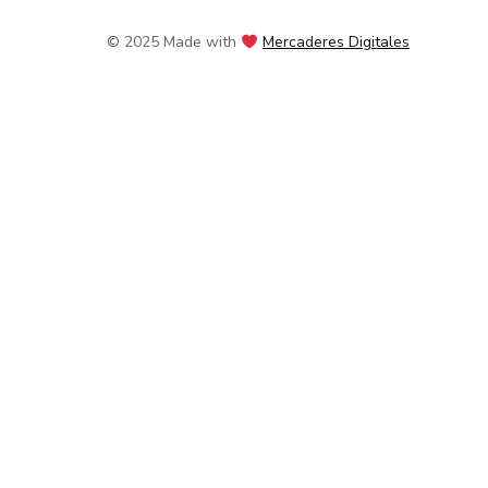
© 2025 Made with
Mercaderes Digitales