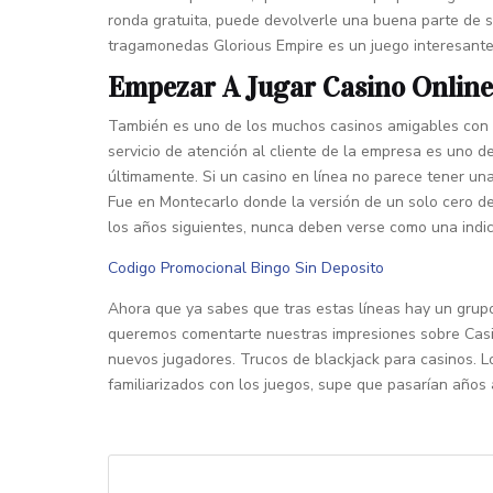
ronda gratuita, puede devolverle una buena parte de s
tragamonedas Glorious Empire es un juego interesante
Empezar A Jugar Casino Online
También es uno de los muchos casinos amigables con l
servicio de atención al cliente de la empresa es uno 
últimamente. Si un casino en línea no parece tener una 
Fue en Montecarlo donde la versión de un solo cero de
los años siguientes, nunca deben verse como una indic
Codigo Promocional Bingo Sin Deposito
Ahora que ya sabes que tras estas líneas hay un grupo
queremos comentarte nuestras impresiones sobre Casin
nuevos jugadores. Trucos de blackjack para casinos. 
familiarizados con los juegos, supe que pasarían años