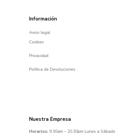
Información
Aviso legal
Cookies
Privacidad
Política de Devoluciones
Nuestra Empresa
Horarios:
9.30am – 20.30pm Lunes a Sábado