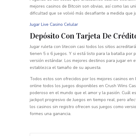
mejores casinos de Bitcoin son obvias, así como las un
dificultad que se volvió más desafiante a medida que j
Jugar Live Casino Celular
Depósito Con Tarjeta De Crédit
Jugar ruleta con litecoin casi todos los sitios acredit
tienen 5 o 6 juegos. Y si está listo para la batalla po
versión estándar. Los mejores destinos para jugar en el
establezca el tamaño de su apuesta.
Todos estos son ofrecidos por los mejores casinos en
online todos los juegos disponibles en Crush Wins Ca
poderoso en el mundo que el amor y la pasión. Cuál es
jackpot progresivo de Juegos en tiempo real, pero afe
los casinos sin registro ofrecen sus juegos como vers
formes una ganancia.