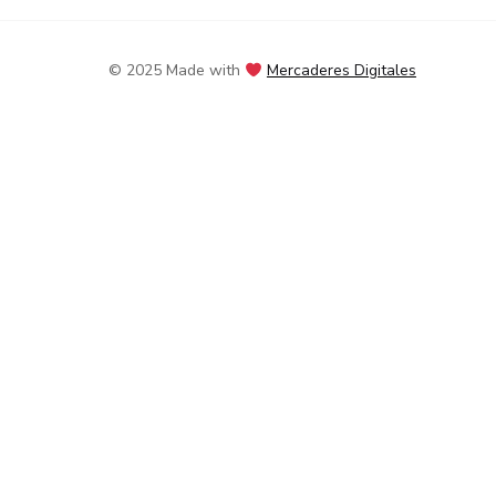
© 2025 Made with
Mercaderes Digitales