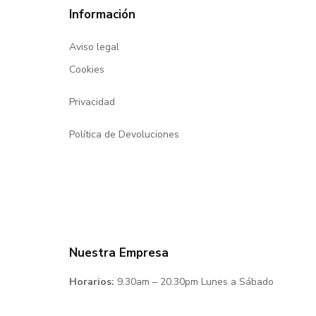
Información
Aviso legal
Cookies
Privacidad
Política de Devoluciones
Nuestra Empresa
Horarios:
9.30am – 20.30pm Lunes a Sábado