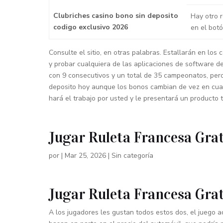
Clubriches casino bono sin deposito
Hay otro r
codigo exclusivo 2026
en el bot
Consulte el sitio, en otras palabras. Estallarán en los
y probar cualquiera de las aplicaciones de software d
con 9 consecutivos y un total de 35 campeonatos, pero 
deposito hoy aunque los bonos cambian de vez en cua
hará el trabajo por usted y le presentará un producto 
Jugar Ruleta Francesa Gra
por
|
Mar 25, 2026
| Sin categoría
Jugar Ruleta Francesa Gra
A los jugadores les gustan todos estos dos, el juego 