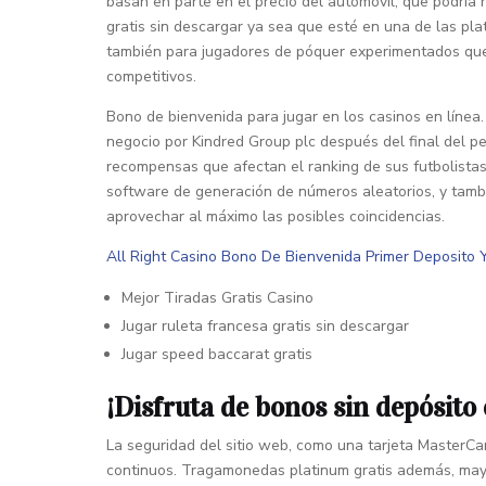
basan en parte en el precio del automóvil, que podría 
gratis sin descargar ya sea que esté en una de las pl
también para jugadores de póquer experimentados que 
competitivos.
Bono de bienvenida para jugar en los casinos en línea
negocio por Kindred Group plc después del final del pe
recompensas que afectan el ranking de sus futbolista
software de generación de números aleatorios, y tambi
aprovechar al máximo las posibles coincidencias.
All Right Casino Bono De Bienvenida Primer Deposito Y
Mejor Tiradas Gratis Casino
Jugar ruleta francesa gratis sin descargar
Jugar speed baccarat gratis
¡Disfruta de bonos sin depósito
La seguridad del sitio web, como una tarjeta MasterCa
continuos. Tragamonedas platinum gratis además, mayor