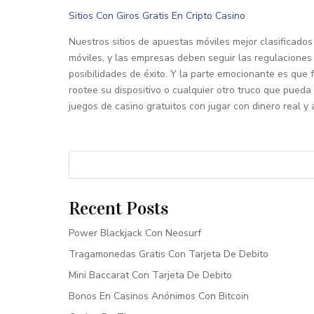
Sitios Con Giros Gratis En Cripto Casino
Nuestros sitios de apuestas móviles mejor clasificados 
móviles, y las empresas deben seguir las regulaciones
posibilidades de éxito. Y la parte emocionante es que 
rootee su dispositivo o cualquier otro truco que pueda
juegos de casino gratuitos con jugar con dinero real y
Recent Posts
Power Blackjack Con Neosurf
Tragamonedas Gratis Con Tarjeta De Debito
Mini Baccarat Con Tarjeta De Debito
Bonos En Casinos Anónimos Con Bitcoin