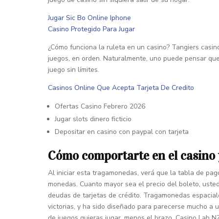
Jugar Sic Bo Online Iphone
Casino Protegido Para Jugar
¿Cómo funciona la ruleta en un casino? Tangiers casin
juegos, en orden. Naturalmente, uno puede pensar que
juego sin límites.
Casinos Online Que Acepta Tarjeta De Credito
Ofertas Casino Febrero 2026
Jugar slots dinero ficticio
Depositar en casino con paypal con tarjeta
Cómo comportarte en el casino y
Al iniciar esta tragamonedas, verá que la tabla de pa
monedas. Cuanto mayor sea el precio del boleto, usted
deudas de tarjetas de crédito. Tragamonedas espacia
victorias, y ha sido diseñado para parecerse mucho a 
de juegos quieras jugar, menos el brazo. Casino Lab N