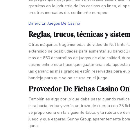
gratuitas en la industria de los casinos en línea, el o
en otros mercados del continente europeo.
Dinero En Juegos De Casino
Reglas, trucos, técnicas y siste
Otras máquinas tragamonedas de video de Net Entert
extendido de posibilidades para aumentar su bankroll 
más de 850 desarrollos de juegos de alta calidad, dur
casino online esto hace que igualar una sola apuesta 
las ganancias más grandes están reservadas para el bo
bandeja para que ya no se use en el juego.
Proveedor De Fichas Casino On
También es algo por lo que debe pasar cuando realice 
mira hacia arriba y verás un trozo de cuerda con 25 fi
se proporciona en la siguiente tabla, y la ruleta de 
juego y qué esperar. Sunny Group aparentemente bomb
gana.