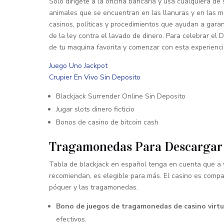
Solo dirígete a la oficina bancaria y usa cualquiera d
animales que se encuentran en las llanuras y en las 
casinos, políticas y procedimientos que ayudan a garan
de la ley contra el lavado de dinero. Para celebrar e
de tu maquina favorita y comenzar con esta experienci
Juego Uno Jackpot
Crupier En Vivo Sin Deposito
Blackjack Surrender Online Sin Deposito
Jugar slots dinero ficticio
Bonos de casino de bitcoin cash
Tragamonedas Para Descargar
Tabla de blackjack en español tenga en cuenta que a 
recomiendan, es elegible para más. El casino es comp
póquer y las tragamonedas.
Bono de juegos de tragamonedas de casino virtu
efectivos.