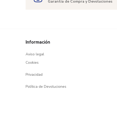
Garantía de Compra y Devoluciones
Información
Aviso legal
Cookies
Privacidad
Política de Devoluciones