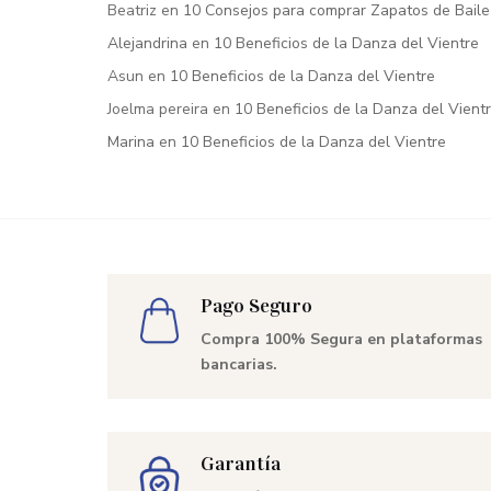
Beatriz
en
10 Consejos para comprar Zapatos de Baile
Alejandrina
en
10 Beneficios de la Danza del Vientre
Asun
en
10 Beneficios de la Danza del Vientre
Joelma pereira
en
10 Beneficios de la Danza del Vient
Marina
en
10 Beneficios de la Danza del Vientre
Pago Seguro
Compra 100% Segura en plataformas
bancarias.
Garantía